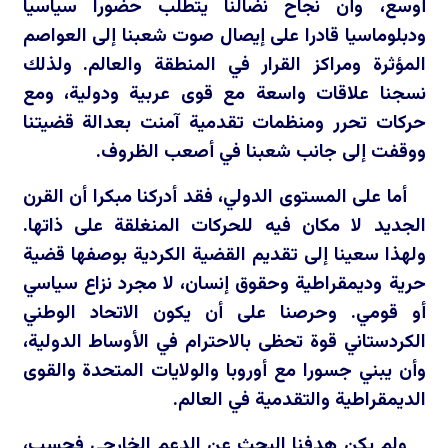
أوسع، وأن نجاح نضالنا يتطلب حضورا سياسيا
ودبلوماسيا قادرا على إيصال صوت شعبنا إلى العواصم
المؤثرة ومراكز القرار في المنطقة والعالم. ولذلك
نسجنا علاقات واسعة مع قوى عربية ودولية، ومع
حركات تحرر ومنظمات تقدمية آمنت بعدالة قضيتنا
ووقفت إلى جانب شعبنا في أصعب الظروف.
أما على المستوى الدولي، فقد أدركنا مبكرا أن القرن
الجديد لا مكان فيه للحركات المنغلقة على ذاتها.
ولهذا سعينا إلى تقديم القضية الكردية بوصفها قضية
حرية وديمقراطية وحقوق إنسان، لا مجرد نزاع سياسي
أو قومي. وحرصنا على أن يكون الاتحاد الوطني
الكردستاني قوة تحظى بالاحترام في الأوساط الدولية،
وأن يبني جسورا مع أوروبا والولايات المتحدة والقوى
الديمقراطية والتقدمية في العالم.
ولم يكن هدفنا البحث عن الدعم الخارجي فحسب،