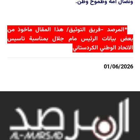
ونضال أمة وطموح وطن.
*المرصد -فريق التوثيق/ هذا المقال ماخوذ من
بعض بيانات الرئيس مام جلال بمناسبة تاسيس
الاتحاد الوطني الكردستاني
01/06/2026