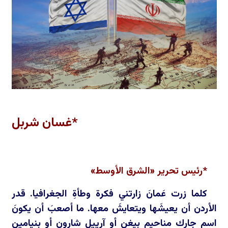
*غسان شربل
*رئيس تحرير «الشرق الأوسط»
كلما زرت عَمانَ زارتني فكرة وطأةِ الجغرافيا. قدر
الأردن أن يعيشَها ويتعايشَ معها. ما أصعبَ أن يكونَ
اسم جارِك مناحيم بيغن أو آرييل شارون أو بنيامين