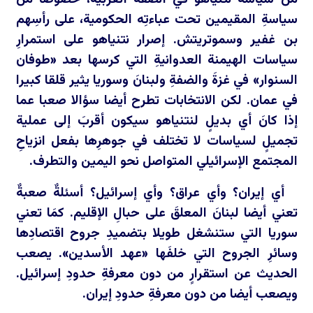
سياسةِ المقيمين تحت عباءتِه الحكومية، على رأسِهم
بن غفير وسموتريتش. إصرار نتنياهو على استمرارِ
سياسات الهيمنة العدوانيةِ التي كرسها بعد «طوفان
السنوار» في غزةَ والضفةِ ولبنانَ وسوريا يثير قلقا كبيرا
في عمان. لكن الانتخابات تطرح أيضا سؤالا صعبا عما
إذا كانَ أي بديلٍ لنتنياهو سيكون أقربَ إلى عملية
تجميلٍ لسياسات لا تختلف في جوهرِها بفعل انزياحِ
المجتمع الإسرائيلي المتواصل نحو اليمين والتطرف.
أي إيران؟ وأي عراق؟ وأي إسرائيل؟ أسئلةٌ صعبةٌ
تعني أيضا لبنانَ المعلقَ على حبالِ الإقليم. كمَا تعني
سوريا التي ستنشغل طويلا بتضميدِ جروح اقتصادِها
وسائرِ الجروح التي خلفَها «عهد الأسدين». يصعب
الحديث عن استقرارٍ من دون معرفةِ حدودِ إسرائيل.
ويصعب أيضا من دون معرفةِ حدودِ إيران.