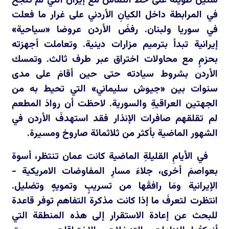
سنين طويلة على خط التماس مع إيران التي لم تنجح
في المرابطة داخل الكيانِ الأردني على غرار ما فعلت
في سوريا ولبنان. رفضَ الأردن عروضا «سياحية»
إيرانية تبدأ بترميم مزارات دينية. وتعاملت أجهزته
بحزمٍ مع محاولات اختراق عبر طرف ثالث. وتمسك
الأردن بشروط سيادته حتى حين أقامَ على مدى
سنوات بين «جيوش سليماني» التي تحيط به من
الجهتين العراقيةِ والسورية. لاحظت أن روادَ المطعم
لم تقلقهم صافرات الإنذار فقد استهدفَ الأردن في
الشهور الماضية بأكثر من ثلاثمائة صاروخ ومسيرة.
في الأيامِ القليلةِ الماضية كانت عمان تنتظر، أسوة
بعواصمَ أخرى، جلاءَ مسارِ المفاوضات الامريكية -
الإيرانية ومَا رافقَها من تسريبٍ وتمويهٍ وتضليل.
انتظرت لتعرفَ ما إذا كانت مذكرة التفاهم توفر قاعدة
للبحث عن إعادة الاستقرار إلى هذه المنطقة التي