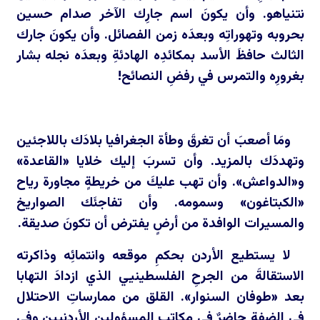
نتنياهو. وأن يكونَ اسم جارِك الآخر صدام حسين
بحروبه وتهوراتِه وبعدَه زمن الفصائل. وأن يكونَ جارك
الثالث حافظَ الأسد بمكائدِه الهادئةِ وبعدَه نجله بشار
بغرورِه والتمرس في رفضِ النصائح!
ومَا أصعبَ أن تغرقَ وطأة الجغرافيا بلادَك باللاجئين
وتهددَك بالمزيد. وأن تسربَ إليك خلايا «القاعدة»
و«الدواعش». وأن تهب عليكَ من خريطةٍ مجاورة رياح
«الكبتاغون» وسمومه. وأن تفاجئَك الصواريخ
والمسيرات الوافدة من أرضٍ يفترض أن تكونَ صديقة.
لا يستطيع الأردن بحكمِ موقعه وانتمائِه وذاكرته
الاستقالةَ من الجرحِ الفلسطينيي الذي ازدادَ التهابا
بعد «طوفان السنوار». القلق من ممارساتِ الاحتلال
في الضفة حاضرٌ في مكاتب المسؤولين الأردنيين وفي