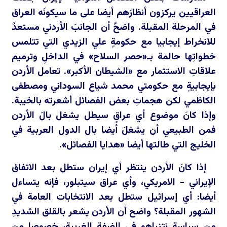
العراقيين يركزون أنظارَهم أيضا على ما سيكونَه العراق
في المرحلة المقبلة. واضحٌ أن الجانبَ الأردني مستعدٌ
للانخراط إيجابيا مع حكومةٍ علي الزيدي التي تتلمس
خطواتِها حالمة بـ«حصر السلاح» في الداخلِ وترميم
علاقاتِ الاستثمار مع «الشيطان الأكبر». تعامل الأردن
بإيجابيةٍ مع حكومتي محمد شياع السوداني ومصطفى
الكاظمي لكن هجماتِ بعض الفصائل أشعرته بالخيبة.
وإذا كانَ موضوع أي عراقٍ سيطل يشغل بالَ الأردن
فمن الطبيعي أن يشغلَ أيضا بال الدول العربية في
الخليج التي طالتها أيضا «هدايا الفصائل».
إذا كانَ الأردن ينتظر أي إيران ستطل بعد الاتفاق
الإيراني - الامريكي، وأي عراق سيتبلور، فإنه يتساءل
أيضا: أي إسرائيل ستطل بعد الانتخابات العامة في
الشهور المقبلة؟ واضح أن الأردن يشعر بالقلق الشديدِ
من سياسة نتنياهو في الضفة الغربية، خصوصا من