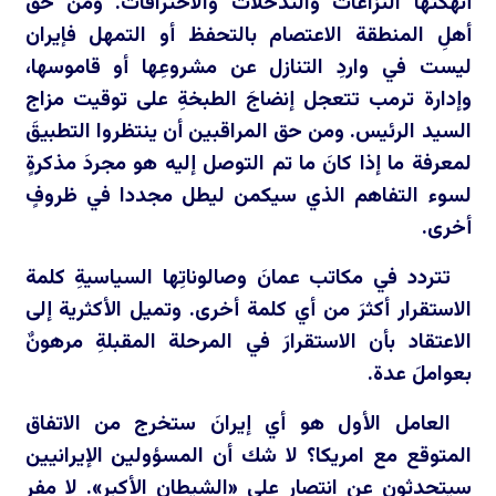
أنهكتْها النزاعات والتدخلات والاختراقات. ومن حق
أهلِ المنطقة الاعتصام بالتحفظ أو التمهل فإيران
ليست في واردِ التنازل عن مشروعِها أو قاموسها،
وإدارة ترمب تتعجل إنضاجَ الطبخةِ على توقيت مزاج
السيد الرئيس. ومن حق المراقبين أن ينتظروا التطبيقَ
لمعرفة ما إذا كانَ ما تم التوصل إليه هو مجردَ مذكرةٍ
لسوء التفاهم الذي سيكمن ليطل مجددا في ظروفٍ
أخرى.
تتردد في مكاتب عمانَ وصالوناتِها السياسيةِ كلمة
الاستقرار أكثرَ من أي كلمة أخرى. وتميل الأكثرية إلى
الاعتقاد بأن الاستقرارَ في المرحلة المقبلةِ مرهونٌ
بعواملَ عدة.
العامل الأول هو أي إيرانَ ستخرج من الاتفاق
المتوقع مع امريكا؟ لا شك أن المسؤولين الإيرانيين
سيتحدثون عن انتصار على «الشيطان الأكبر». لا مفر