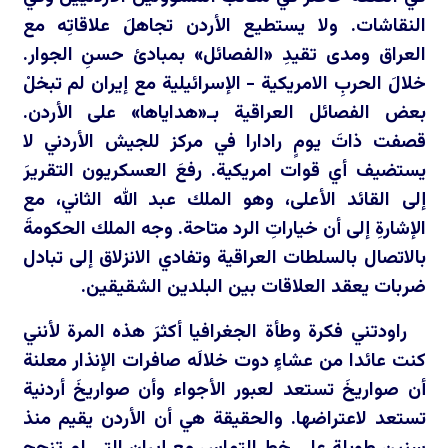
النقاشات. ولا يستطيع الأردن تجاهلَ علاقاتِه مع
العراق ومدى تقيدِ «الفصائل» بمبادئ حسنِ الجوار.
خلالَ الحربِ الامريكية - الإسرائيلية مع إيران لم تبخلْ
بعض الفصائل العراقية بـ«هداياها» على الأردن.
قصفت ذاتَ يومٍ رادارا في مركز للجيش الأردني لا
يستضيف أي قوات امريكية. رفعَ العسكريون التقريرَ
إلى القائد الأعلى، وهو الملك عبد الله الثاني، مع
الإشارةِ إلى أن خياراتِ الرد متاحة. وجه الملك الحكومةَ
بالاتصال بالسلطات العراقية وتفادي الانزلاق إلى تبادل
ضربات يعقد العلاقات بين البلدين الشقيقين.
راودتني فكرة وطأة الجغرافيا أكثرَ هذه المرة لأنني
كنت عائدا من عشاءٍ دوت خلالَه صافرات الإنذار معلنة
أن صواريخَ تستعد لعبور الأجواء وأن صواريخَ أردنية
تستعد لاعتراضها. والحقيقة هي أن الأردن يقيم منذ