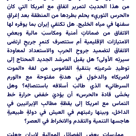
من هذا الحديثِ لتمرير اتفاقٍ مع امريكا التي كانَ
«الحرس الثوري» يحلم بطردِها من المنطقة بعد إغراقِ
سفنها في مياه الخليج. هل تكتفي إيران بما يوفره لها
الاتفاق من ضماناتٍ أمنية ومكاسبَ مالية وبعضِ
الامتيازات الإقليمية أم ستتصرف كنمرٍ جريحٍ ارتضى
الاتفاقَ لتضميد جروحِ الحربِ والاستعداد لمعاودة
سيرتِه الأولى؟ هل يقبل المرشد الجديد المحتاج إلى
توطيدِ شرعيتِه بتنقيةِ القاموس من لغة «الموت
لامريكا» والدخولِ في هدنةٍ مفتوحة مع «الورم
السرطاني» الذي طالبَ أسلافه باستئصالِه؟ وهل
يخشَى قادة «الحرس» أن يؤديَ خفض حرارةِ خط
التماس مع امريكا إلى يقظةِ مطالبِ الإيرانيين في
الداخل، وبينها رغبتهم في العيش في دولةٍ طبيعيةٍ
هاجسها التنمية والتقدم والانخراط في العصر؟
ممارسات بعض الفصائل الموالية لإيران جعلت