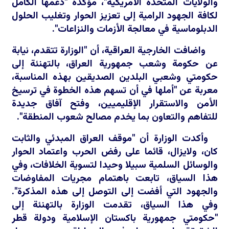
والولايات المتحدة الأمريكية"، مؤكدة "دعمها الكامل
لكافة الجهود الرامية إلى تعزيز الحوار وتغليب الحلول
الدبلوماسية في معالجة الأزمات والنزاعات".
واضافت الخارجية العراقية، أن "الوزارة تتقدم، نيابة
عن حكومة وشعب جمهورية العراق، بالتهنئة إلى
حكومتي وشعبي البلدين الصديقين بهذه المناسبة،
معربة عن "أملها في أن تسهم هذه الخطوة في ترسيخ
الأمن والاستقرار الإقليميين، وفتح آفاق جديدة
للتفاهم والتعاون بما يخدم مصالح شعوب المنطقة".
وأكدت الوزارة أن "موقف العراق المبدئي والثابت
كان، ولايزال، قائما على رفض الحرب واعتماد الحوار
والوسائل السلمية سبيلا وحيدا لتسوية الخلافات، وفي
هذا السياق، تابعت باهتمام مجريات المفاوضات
والجهود التي أفضت إلى التوصل إلى هذه المذكرة".
وفي هذا السياق، تقدمت الوزارة بالتهنئة إلى
"حكومتي جمهورية باكستان الإسلامية ودولة قطر