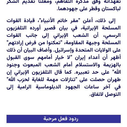
تعهداته وفق مذكرة التفاهم، ومعلنا تقديم الشكر
لباكستان وقطر على جهودهما.
إلى ذلك، أعلن "مقر خاتم الأنبياء"، قيادة القوات
المسلحة الإيرانية، في بيان قصير أورده التلفزيون
الرسمي، أن الشعب الإيراني إلى جانب القوات
المسلحة وجبهة المقاومة، "تمكنوا من فرض إرادتهم"
على الولايات المتحدة وإسرائيل. وأضاف البيان أن ذلك
أظهر أن أعداء إيران "لا خيار أمامهم سوى القبول
بالهزيمة والاستسلام أمام الشعب المبعوث وجنود
الله" على حد تعبيره. كما قال التلفزيون الإيراني إن
طهران حصلت على "تنازلات مهمة للغاية لحزب الله"
في آخر ساعات الجهود الدبلوماسية الرامية إلى
التوصل لاتفاق.
ردود فعل مرحبة