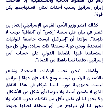
رغم كل الضغوط الحالية والمستقبلية. إذا هاجمت
إيران إسرائيل بسبب أحداث لبنان، فسنهاجمها بكل
قوة".
كذلك اعتبر وزير الأمن القومي الإسرائيلي إيتمار بن
غفير في بيان على منصة "إكس" أن "اتفاقية ترمب لا
تلزمنا". مؤكدا أن "إسرائيل ليست خاضعة للولايات
المتحدة، ونحن دولة مستقلة ذات سيادة، وفي كل مرة
استسلمنا فيها للضغط الدولي على حساب أمن
إسرائيل، دفعنا ثمنا باهظا من الدماء".
وأضاف: "نحن نحب الولايات المتحدة ونشعر
بالامتنان للرئيس ترمب، ومع ذلك فإن دولة إسرائيل
ليست جمهورية موز... لسنا شركاء في هذا الاتفاق
الذي لا يضمن أمننا، ولا يلزمنا بأي شكل من الأشكال.
ولا يجوز لنا أن نقبل بأقل من تفكيك (حزب الله)، ولا
يجوز لنا أن نتراجع عن أي منطقة احتلها جنودنا