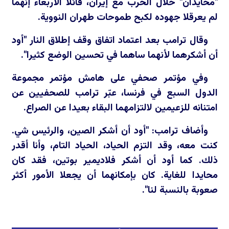
"محايدان" خلال الحرب مع إيران، قائلا الأربعاء إنهما
لم يعرقلا جهوده لكبح طموحات طهران النووية.
وقال ترامب بعد اعتماد اتفاق وقف إطلاق النار "أود
أن أشكرهما لأنهما ساهما في تحسين الوضع كثيرا".
وفي مؤتمر صحفي على هامش مؤتمر مجموعة
الدول السبع في فرنسا، عبّر ترامب للصحفيين عن
امتنانه ‌للزعيمين لالتزامهما البقاء بعيدا عن الصراع.
وأضاف ترامب: "أود أن أشكر الصين، والرئيس شي.
كنت معه، وقد التزم الحياد، ‌الحياد التام، وأنا ‌أقدر
ذلك. كما أود أن أشكر فلاديمير بوتين، فقد كان
محايدا للغاية. كان بإمكانهما أن يجعلا الأمور أكثر
صعوبة بالنسبة لنا".