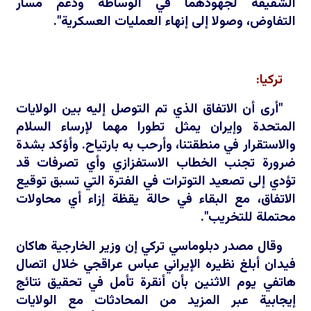
الشقيقة لجهودهما في الوساطة ودعم مسار
التفاوض، وصولا إلى إنهاء العمليات العسكرية".
تركيا:
"أرى أن الاتفاق الذي تم التوصل إليه
بين الولايات
المتحدة وإيران يمثل تطورا مهما لإرساء السلام
والاستقرار في منطقتنا، وأرحب به بارتياح. وأؤكد بشدة
ضرورة تجنب الخطاب الاستفزازي وأي تصرفات قد
تؤدي إلى تصعيد التوترات في الفترة التي
تسبق توقيع
الاتفاق، مع البقاء في حالة يقظة إزاء أي محاولات
محتملة للتخريب".
وقال مصدر دبلوماسي
تركي إن وزير ‌الخارجية هاكان
فيدان أبلغ نظيره الإيراني عباس
عراقجي خلال
اتصال
هاتفي يوم الاثنين بأن أنقرة تأمل
في تحقيق نتائج
إيجابية عبر المزيد من المحادثات مع الولايات