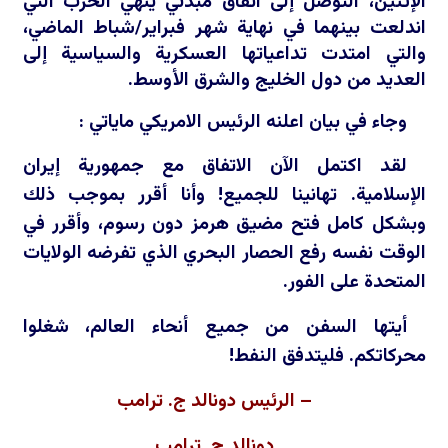
الإثنين، التوصل إلى اتفاق مبدئي ينهي الحرب التي
اندلعت بينهما في نهاية شهر فبراير/شباط الماضي،
والتي امتدت تداعياتها العسكرية والسياسية إلى
العديد من دول الخليج والشرق الأوسط.
وجاء في بيان اعلنه الرئيس الامريكي ماياتي :
لقد اكتمل الآن الاتفاق مع جمهورية إيران
الإسلامية. تهانينا للجميع! وأنا أقرر بموجب ذلك
وبشكل كامل فتح مضيق هرمز دون رسوم، وأقرر في
الوقت نفسه رفع الحصار البحري الذي تفرضه الولايات
المتحدة على الفور.
أيتها السفن من جميع أنحاء العالم، شغلوا
محركاتكم. فليتدفق النفط!
– الرئيس دونالد ج. ترامب
دونالد ج. ترامب