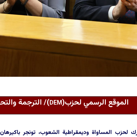
الموقع الرسمي لحزب(
)/ الترجمة والت
DEM
ك لحزب المساواة وديمقراطية الشعوب، تونجر باكيرهان، 