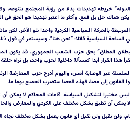
دولة” خريطة تهديدات بدلا من رؤية المجتمع بتنوعه، و
كن هناك حل بل قمع. وأكثر ما اعتبر تهديدا هو الحق في ال
لمرتبطة بالحركة السياسية الكردية واحدا تلو الآخر. لكن م
 الساحة السياسية قائلا: “نحن هنا”. وسيستمر في قول ذلك
البطلان المطلق” بحق حزب الشعب الجمهوري. قد يكون ال
قرأ هذا القرار أبدا كمسألة داخلية لحزب واحد، بل نراه حل
السلسلة عبر الوصاية أمس، واليوم أدرج حزب المعارضة الرئ
لوا القانون إلى عصا، فهذه العصا ستضرب الجميع يوما ما.
ء ليس مختبرا لتشكيل السياسة. قاعات المحاكم لا يمكن أن 
لا يمكن أن تطبق بشكل مختلف على الكردي والمعارض والحاك
، ولن نقبل ولن نقبل أي قانون يعمل بشكل مختلف تجاه المع