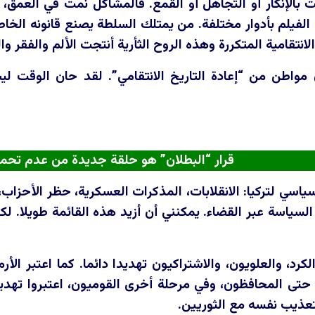
 بالإنكار أو التجاهل أو القمع. فالمشاكل نمت في العمق،
لفيلم بأدوار مختلفة. من يمتلك السلطة يصنع قانونه الخا
لانتقامية المتكررة وهذه الروح الثأرية أنتجت الألم والفقر و
 86 مليون مواطن من “إعادة التاريخ الانتقامي”. لقد حان الوق
قرار “البطلان” هو حلقة جديدة من عدم تحمل
السياسي لتركيا: الانقلابات، المذكرات العسكرية، حظر الأحز
سياسة عبر القضاء. يمكنني أن أزيد هذه القائمة طويلا. لكن
لكرد، والعلويون، والاشتراكيون تهديدا دائما. كما اعتبر الأر
 حتى المحافظون، وفي مرحلة أخرى القوميون، اعتبروا تهدي
تعذيب نفسه مع الثوريين.