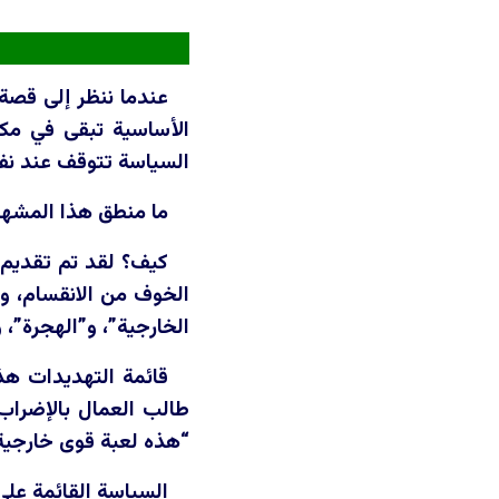
عندما ننظر إلى قصة ت
الأساسية تبقى في مكان
السياسة تتوقف عند ن
ما منطق هذا المشهد؟
كيف؟ لقد تم تقديم ا
الخوف من الانقسام، وف
الخارجية”، و”الهجرة”، 
قائمة التهديدات هذ
طالب العمال بالإضراب 
“هذه لعبة قوى خارجية
السياسة القائمة على 