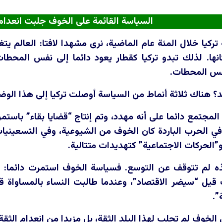
السياسة القائمة على الخوف جلبت انعدام ا
ركيا خلال المئة عام الماضية، نرى مشهدا لافتا: العالم يتغ
ها. لذلك تبدو تركيا كقطار يعود دائما إلى نفس المحطات.
فس المحطات.
 هناك ثلاثة أنماط من السياسة أوصلت تركيا إلى هذا الوض
لمجتمع دائما على أنه مهدد، وتم إنتاج “قضايا بقاء” باستم
ي الحرب الباردة كان الخوف من الشيوعية، وفي التسعينيات
و”الحركات الاجتماعية” كتهديدات متتالية.
ه لم تتوقف عن التوسع. فسياسة الخوف استمرت دائما: عن
قيل “سيضر الاقتصاد”، وعندما طالبت النساء بالمساواة ق
”.
الخوف لم تجلب لهذا البلد الثقة، بل مزيدا من انعدام الثقة، 