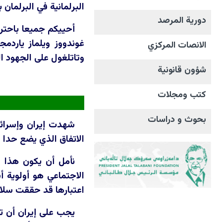
البرلمانية في البرلمان بتاريخ 16/6/2026، وقال
دورية المرصد
أحييكم جميعا باحترام
غوندووز ويلماز ياردمج
الانصات المرکزي
وتاتلغول على الجهود ال
شؤون قانونية
كتب ومجلات
بحوث و دراسات
شهدت إيران وإسرائي
الاتفاق الذي يضع حدا 
نأمل أن يكون هذا ال
الاجتماعي هو أولوية 
اعتبارها قد حققت سلاما
يجب على إيران أن ت