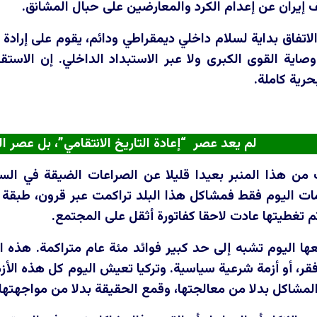
 إيران عن إعدام الكرد والمعارضين على حبال المشانق.
لاتفاق بداية لسلام داخلي ديمقراطي ودائم، يقوم على إرادة
صاية القوى الكبرى ولا عبر الاستبداد الداخلي. إن الاستقر
رية كاملة.
لم يعد عصر “إعادة التاريخ الانتقامي”، بل عصر ا
 من هذا المنبر بعيدا قليلا عن الصراعات الضيقة في السي
ات اليوم فقط فمشاكل هذا البلد تراكمت عبر قرون، طبقة فو
م تغطيتها عادت لاحقا كفاتورة أثقل على المجتمع.
عها اليوم تشبه إلى حد كبير فوائد مئة عام متراكمة. هذه ال
ر، أو أزمة شرعية سياسية. وتركيا تعيش اليوم كل هذه الأزم
المشاكل بدلا من معالجتها، وقمع الحقيقة بدلا من مواجهتها.