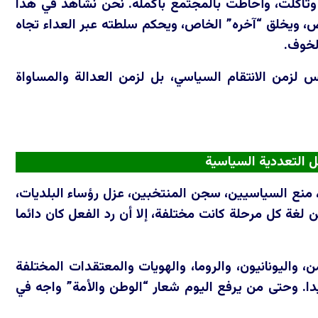
 وتآكلت، وأحاطت بالمجتمع بأكمله. نحن نشاهد في هذا
ص، ويخلق “آخره” الخاص، ويحكم سلطته عبر العداء تجاه
الخوف.
ت ليس لزمن الانتقام السياسي، بل لزمن العدالة والمساواة
 التعددية السياسية
اب، منع السياسيين، سجن المنتخبين، عزل رؤساء البلديات،
 لغة كل مرحلة كانت مختلفة، إلا أن رد الفعل كان دائما
من، واليونانيون، والروما، والهويات والمعتقدات المختلفة
دا. وحتى من يرفع اليوم شعار “الوطن والأمة” واجه في