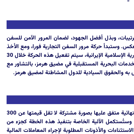
ترتيبات، وبذل أفضل الجهود، لضمان المرور الآمن للسفن
 بحر عُمان، وبالعكس. وستبدأ حركة مرور السفن التجارية فورا، ومع الأخذ
في الاعتبار الحاجة لإزالة العقبات الفنية والعسكرية وإزالة الألغام من جانب الجمهورية الإسلامية الإيرانية، سيتم تفعيل هذه الحركة خلال 30
 الخدمات البحرية المستقبلية في مضيق هرمز، بالتشاور مع
ول به والحقوق السيادية للدول المشاطئة لمضيق هرمز.
تتعهد الولايات المتحدة الامريكية، بالتعاون مع الشركاء الإقليميين، بوضع خطة نهائية متفق عليها بصورة مشتركة لا تقل قيمتها عن 300
نية. وستُستكمل الآلية الخاصة بتنفيذ هذه الخطة كجزء من
التراخيص والاستثناءات والأذونات المطلوبة لإجراء المعاملات المالية