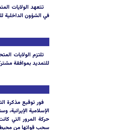
تتعهد الولايات المت
في الشؤون الداخلية لل
للتمديد بموافقة مشترك
فور توقيع مذكرة الت
حركة المرور التي كانت
سحب قواتها من محيط الجمهورية الإ