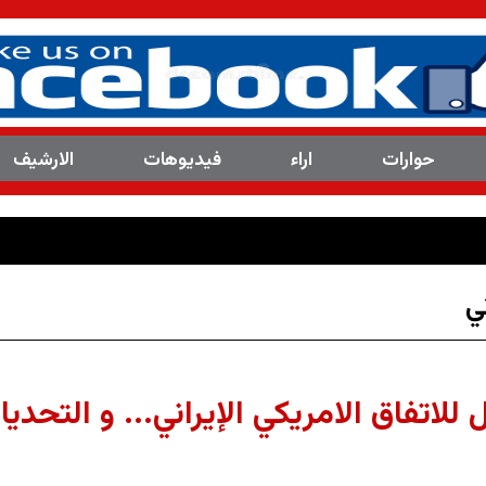
حوارات
اراء
فیدیوهات
الارشیف
العدد(8113 ) من 
ي
لاتفاق الامريكي الإيراني... و التحدي