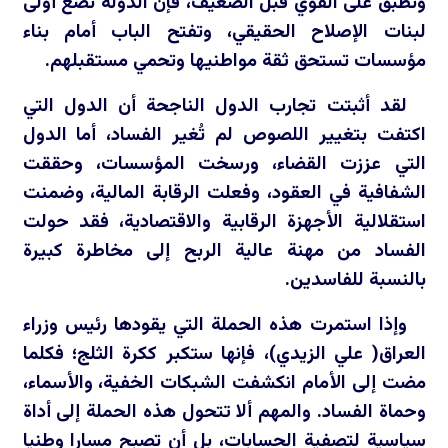
وتُطبق على القوي قبل الضعيف، فإن الدولة تضع أولى
لبنات الإصلاح الحقيقي، وتفتح الباب أمام بناء
مؤسسات تستحق ثقة مواطنيها وتحمي مستقبلهم.
لقد أثبتت تجارب الدول الناجحة أن الدول التي
اكتفت بتغيير اللصوص لم تُغير الفساد، أما الدول
التي عززت القضاء، ورسخت المؤسسات، وحققت
الشفافية في العقود، وفعلت الرقابة المالية، وضمنت
استقلالية الأجهزة الرقابية والاقتصادية، فقد حولت
الفساد من مهنة عالية الربح إلى مخاطرة كبيرة
بالنسبة للفاسدين.
وإذا استمرت هذه الحملة التي يقودها رئيس وزراء
العراق( علي الزيدي)، فإنها ستكبر ككرة الثلج؛ فكلما
مضت إلى الأمام انكشفت الشبكات الخفية، والأسماء،
وحماة الفساد. والمهم ألا تتحول هذه الحملة إلى أداة
سياسية لتصفية الحسابات، بل أن تصبح مسارا وطنيا