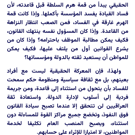
الحقيقي يبدأ من قمة هرم السلطة قبل قاعدته، لأن
فساد القيادة يفسد المؤسسة بأكملها. وإذا كانت قمة
الهرم غارقة في الفساد، فمن الصعب انتظار النزاهة
من القاعدة. وإذا كان المسؤول نفسه ينتهك القانون،
فكيف يمكن مطالبة الموظف باحترامه؟ وإذا كان من
يشرع القوانين أول من يلتف عليها، فكيف يمكن
للمواطن أن يستعيد ثقته بالدولة ومؤسساتها؟
ولهذا، فإن المعركة الحقيقية ليست مع أفراد
بعينهم، بل مع ثقافة سياسية ومنظومة حكم سمحت
للفساد بأن يتحول من استثناء إلى قاعدة، ومن جريمة
فردية إلى أسلوب لإدارة الدولة. واستعادة ثقة
العراقيين لن تتحقق إلا عندما تصبح سيادة القانون
فوق النفوذ، وتخضع جميع مراكز القوة للمساءلة دون
استثناء، ويصبح المنصب العام تكليفا لخدمة
المواطنين، لا امتيازا للإثراء على حسابهم.