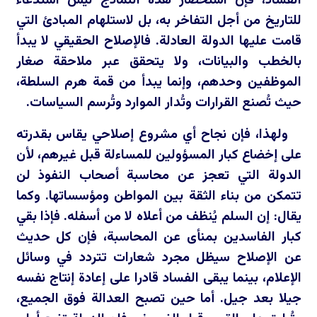
الفساد، فإن استحضار هذه النماذج ليس استدعاء
للتاريخ من أجل التفاخر به، بل لاستلهام المبادئ التي
قامت عليها الدولة العادلة. فالإصلاح الحقيقي لا يبدأ
بالخطب والبيانات، ولا يتحقق عبر ملاحقة صغار
الموظفين وحدهم، وإنما يبدأ من قمة هرم السلطة،
حيث تُصنع القرارات وتُدار الموارد وتُرسم السياسات.
ولهذا، فإن نجاح أي مشروع إصلاحي يقاس بقدرته
على إخضاع كبار المسؤولين للمساءلة قبل غيرهم، لأن
الدولة التي تعجز عن محاسبة أصحاب النفوذ لن
تتمكن من بناء الثقة بين المواطن ومؤسساتها. وكما
يقال: إن السلم يُنظف من أعلاه لا من أسفله. فإذا بقي
كبار الفاسدين بمنأى عن المحاسبة، فإن كل حديث
عن الإصلاح سيظل مجرد شعارات تتردد في وسائل
الإعلام، بينما يبقى الفساد قادرا على إعادة إنتاج نفسه
جيلا بعد جيل. أما حين تصبح العدالة فوق الجميع،