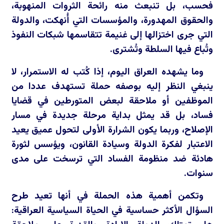
فحسب، بل تنبعث منه رائحة الثروات المنهوبة،
والحقوق المهدورة، والمؤسسات التي أُنهكت، والدولة
التي جرى اختزالها إلى غنيمة تتقاسمها شبكات النفوذ
وتُباع فيها السلطة وتُشترى.
وما يشهده العراق اليوم، إذا كُتب له الاستمرار، لا
ينبغي النظر إليه بوصفه حملة تستهدف عددا من
الموظفين أو ملاحقة لبعض المتورطين في قضايا
فساد، بل قد يمثل بداية مرحلة جديدة في مسار
الإصلاح، وربما يكون الشرارة الأولى لتحول عميق يعيد
الاعتبار لفكرة الدولة وسيادة القانون، ويؤسس لثورة
هادئة ضد منظومة الفساد التي ترسخت على مدى
سنوات.
وتكمن أهمية هذه الحملة في أنها تعيد طرح
السؤال الأكثر حساسية في الحياة السياسية العراقية: