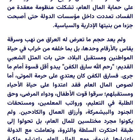
على حماية المال العام، تشكلت منظومة معقدة من
الفساد، تمددت داخل مؤسسات الدولة حتى أصبحت
جزءا من بنيتها الإدارية والسياسية.
ولم يعد حجم ما تعرض له العراق من نهب وسرقة
يقاس بالأرقام وحدها، بل بما خلفه من خراب في حياة
المواطنين ومستقبل البلاد، حتى بات المثل الشعبي
القديم: "رحم الله سارق الكفن" يبدو أقل قسوة أمام ما
جرى. فسارق الكفن كان يعتدي على حرمة الموتى، أما
لصوص المال العام فقد اعتدوا على حياة الأحياء
ومستقبلهم؛ سرقوا قوت الأطفال، ودواء المرضى، وحق
الطلبة في التعليم، ورواتب المعلمين، ومستحقات
الجنود والبيشمركة، وأرزاق العمال والكادحين. ولم
يكونوا مجرد مختلسين للمال العام، بل تحولوا إلى
طبقة احتكرت السلطة والثروة، وتعاملت مع الدولة
باعتبارها غنيمة، ومع المال العام باعتباره ملكية