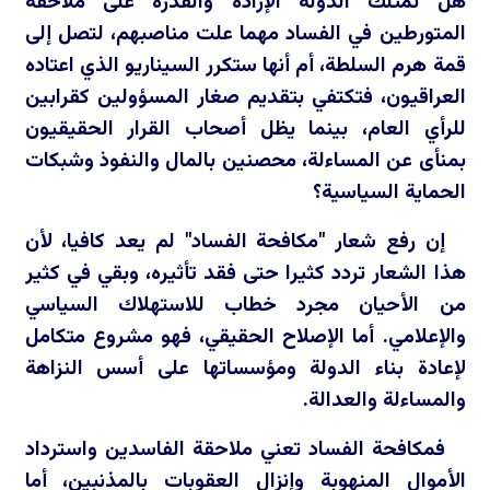
هل تمتلك الدولة الإرادة والقدرة على ملاحقة
المتورطين في الفساد مهما علت مناصبهم، لتصل إلى
قمة هرم السلطة، أم أنها ستكرر السيناريو الذي اعتاده
العراقيون، فتكتفي بتقديم صغار المسؤولين كقرابين
للرأي العام، بينما يظل أصحاب القرار الحقيقيون
بمنأى عن المساءلة، محصنين بالمال والنفوذ وشبكات
الحماية السياسية؟
إن رفع شعار "مكافحة الفساد" لم يعد كافيا، لأن
هذا الشعار تردد كثيرا حتى فقد تأثيره، وبقي في كثير
من الأحيان مجرد خطاب للاستهلاك السياسي
والإعلامي. أما الإصلاح الحقيقي، فهو مشروع متكامل
لإعادة بناء الدولة ومؤسساتها على أسس النزاهة
والمساءلة والعدالة.
فمكافحة الفساد تعني ملاحقة الفاسدين واسترداد
الأموال المنهوبة وإنزال العقوبات بالمذنبين، أما