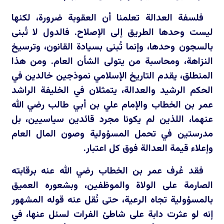
فلسفة العدالة تعلمنا أن العقوبة ضرورة، لكنها
ليست وحدها الطريق إلى الإصلاح. فالدول لا تُبنى
بالسجون وحدها، وإنما تُبنى بسيادة القانون، وترسيخ
النزاهة، ومحاسبة من يتولى الشأن العام. ومن هذا
المنطلق، يقدم التاريخ الإسلامي نموذجين خالدين في
الحكم الرشيد والعدالة، يتمثلان في الخليفة الراشد
عمر بن الخطاب والإمام علي بن أبي طالب رضي الله
عنهما، اللذين لم يكونا مجرد قائدين سياسيين، بل
مدرستين في تحمل المسؤولية وصون المال العام
وإعلاء قيمة العدالة فوق كل اعتبار.
فقد عُرف عمر بن الخطاب رضي الله عنه برقابته
الصارمة على الولاة والموظفين، وبشعوره العميق
بالمسؤولية تجاه الرعية، حتى نُقل عنه قوله المشهور
إنه لو عثرت دابة على شاطئ الفرات لسئل عنها، في