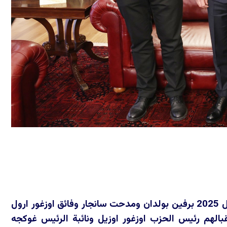
زار اعضاء الهيئة القيادية في حزب المساواة وديمقراطية الشعوب 22 كانون الاول 2025 برفين بولدان ومدحت سانجار وفائق اوزغور ارول
الهم رئيس الحزب اوزغور اوزيل ونائبة الرئيس غوكجه