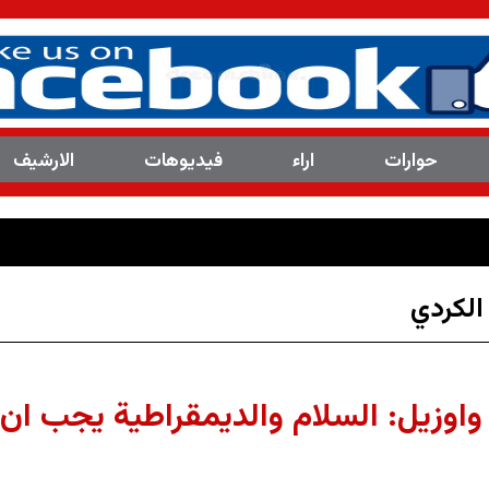
حوارات
اراء
فیدیوهات
الارشیف
العدد(8113 ) من مجلة الم
الکردي
واوزيل: السلام والديمقراطية يجب ان 