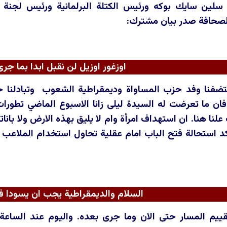
سلين سايك بوكه ورئيس الكتلة البرلمانية ورئيس لجنة ال
الصحافة صدر بيان مشترك:
اوزغور اوزيل لن نقبل ابدا بما جرى 
تضفنا وفد حزب المساواة وديمقراطية الشعوب وتبادلنا حت
ن ما تعرضت له السيدة ليلى زانا الاسبوع الماضي تطورات غي
لنا هنا. ان استهداف امرأة وام لا يليق بهذه الارض ولا بانا
 اؤكد استحالة فتح الباب امام عقلية تحاول استخدام المل
السلام والديمقراطية يجب ان يسودا في
تقييم المسار حتى الان وما جرى بعده. واليوم عند السا