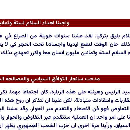
واجبنا اهداء السلام لستة وثماني
ام يليق بتركيا. لقد عشنا سنوات طويلة من الصراع في ه
لك حان الوقت لنضع ايدينا واجسادنا تحت الحجر كي لا يت
 السلام لستة وثمانين مليون انسان معا واكرر تعهدي بذلك. 
مدحت سانجار التوافق السياسي والمصالحة الم
يد الرئيس وهيئته على هذه الزيارة. كان اجتماعا مهما. نكر
قاربات وانتقادات متبادلة. لكن علينا ان نتذكر ان روح هذه
 التفاوض فهو فن الاصغاء والتقدم عبر الحوار. وقد عشنا اليو
نا على امر واحد ان العملية ستتقدم عبر التفاوض والحوار و
لسياق. ورأينا مرة اخرى ان حزب الشعب الجمهوري يظهر ارا