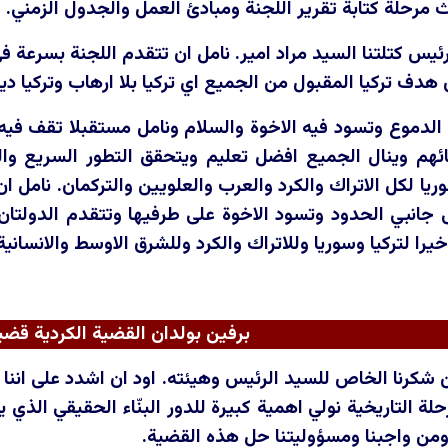
 مرحلة كتابة تقرير اللجنة ومبادئ العمل والجدول الزمني.
يس كتلتنا السيد مراد امير. نامل ان تتقدم اللجنة بسرعة في
هدف تركيا المقبول من الجميع اي تركيا بلا ارهاب وتركيا 
الدموع وتسود فيه الاخوة والسلام ونامل مستقبلا تقف فيه تر
ائهم وينال الجميع افضل تعليم ويتحقق التطور السريع وال
يا لكل الاتراك والكرد والعرب والعلويين والتركمان. نامل ان
 جانبي الحدود وتسود الاخوة على طرفيها وتتقدم الدولتان م
را لتركيا وسوريا وللاتراك والكرد وللشرق الاوسط والانسانية
برفين بولدان القضية الكردية قض
 شكرنا الخاص للسيد الرئيس وهيئته. اود ان اشدد على اننا ا
لة التاريخية نولي اهمية كبيرة للدور البنّاء الحقيقي الذ
ومن واجبنا ومسؤوليتنا حل هذه القضية.