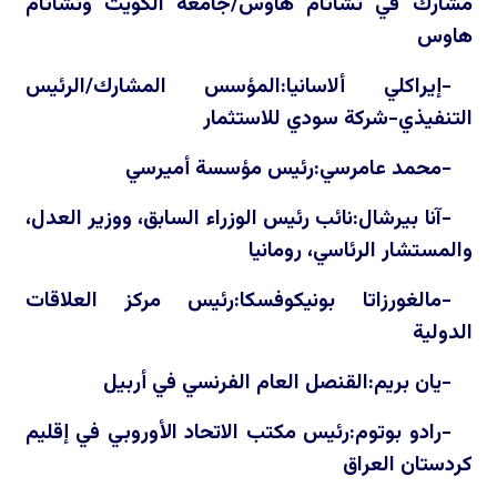
مشارك في تشاتام هاوس/جامعة الكويت وتشاتام
هاوس
-إيراكلي ألاسانيا:المؤسس المشارك/الرئيس
التنفيذي-شركة سودي للاستثمار
-محمد عامرسي:رئيس مؤسسة أميرسي
-آنا بيرشال:نائب رئيس الوزراء السابق، ووزير العدل،
والمستشار الرئاسي، رومانيا
-مالغورزاتا بونيكوفسكا:رئيس مركز العلاقات
الدولية
-يان بريم:القنصل العام الفرنسي في أربيل
-رادو بوتوم:رئيس مكتب الاتحاد الأوروبي في إقليم
كردستان العراق