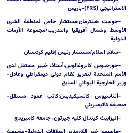
الاستراتيجي (
FRS
)-باريس
-جوست هيلترمان:مستشار خاص لمنطقة الشرق
الأوسط وشمال أفريقيا والتدريب/مجموعة الأزمات
الدولية
-سلام إسلام/مستشار رئيس إقليم كردستان
-جورجيوس كاتروغالوس:أستاذ، خبير مستقل لدى
الأمم المتحدة لتعزيز نظام دولي ديمقراطي وعادل-
وزير الخارجية اليوناني السابق
-أثناسيوس كاتسيكيديس:كاتب عمود مستقل-
صحيفة كاثيميريني
-إليزابيث كيندال:كلية جيرتون، جامعة كامبريدج
-ماسيمو خير الله:مدير العلاقات الدولية-مؤسسة