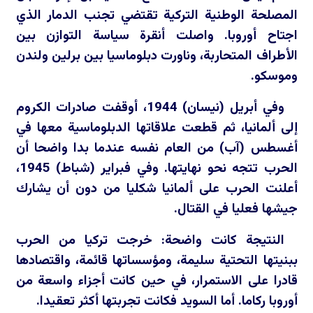
المصلحة الوطنية التركية تقتضي تجنب الدمار الذي
اجتاح أوروبا. واصلت أنقرة سياسة التوازن بين
الأطراف المتحاربة، وناورت دبلوماسيا بين برلين ولندن
وموسكو.
وفي أبريل (نيسان) 1944، أوقفت صادرات الكروم
إلى ألمانيا، ثم قطعت علاقاتها الدبلوماسية معها في
أغسطس (آب) من العام نفسه عندما بدا واضحا أن
الحرب تتجه نحو نهايتها. وفي فبراير (شباط) 1945،
أعلنت الحرب على ألمانيا شكليا من دون أن يشارك
جيشها فعليا في القتال.
النتيجة كانت واضحة: خرجت تركيا من الحرب
ببنيتها التحتية سليمة، ومؤسساتها قائمة، واقتصادها
قادرا على الاستمرار، في حين كانت أجزاء واسعة من
أوروبا ركاما. أما السويد فكانت تجربتها أكثر تعقيدا.