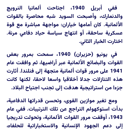
ففي أبريل 1940، اجتاحت ألمانيا النرويج
والدنمارك، وأصبحت السويد شبه محاصرة بالقوات
الألمانية. كان أمامها خياران: مواجهة مباشرة مع قوة
عسكرية ساحقة، أو انتهاج سياسة حياد دفاعي مرنة.
اختارت الخيار الثاني.
في يونيو (حزيران) 1940، سمحت بمرور بعض
القوات والبضائع الألمانية عبر أراضيها، ثم وافقت عام
1941 على مرور قوات ألمانية متجهة إلى فنلندا. أثارت
هذه التنازلات جدلا أخلاقيا واسعا لاحقا، لكنها كانت
جزءا من استراتيجية هدفت إلى تجنب اجتياح البلاد.
ومع تغير موازين القوى، وتحسن قدراتها الدفاعية،
بدأت استوكهولم التراجع عن تلك الترتيبات. ففي عام
1943، أوقفت مرور القوات الألمانية، وتحولت تدريجيا
إلى دعم الجهود الإنسانية والاستخباراتية للحلفاء،