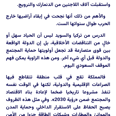
واستقبلت آلاف اللاجئين من الدنمارك والنرويج.
والأهم من ذلك أنها نجحت في إبقاء أراضيها خارج
الحرب طوال سنواتها الست.
الدرس من تركيا والسويد ليس أن الحياد سهل أو
خالٍ من التناقضات الأخلاقية، بل إن الدولة الواقعة
بين قوى متصارعة قد تجعل أولويتها حماية المجتمع
والدولة قبل أي شيء آخر. ومن هذه الزاوية يمكن فهم
الموقف السعودي اليوم.
فالمملكة تقع في قلب منطقة تتقاطع فيها
الصراعات الإقليمية والدولية، لكنها في الوقت نفسه
تنفذ مشروعا تاريخيا ضخما لإعادة بناء الاقتصاد
والمجتمع ضمن «رؤية 2030». وفي مثل هذه الظروف
يصبح الحفاظ على الاستقرار الداخلي وحماية المدن
والموانئ والمطارات وشبكات الطاقة جزءا من الأمن