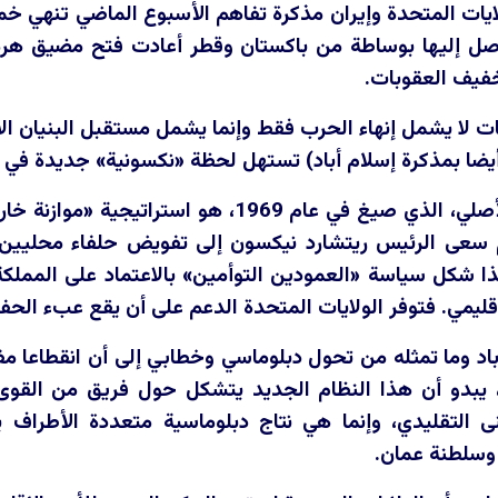
لايات المتحدة وإيران مذكرة تفاهم الأسبوع الماضي تنهي خ
لتوصل إليها بوساطة من باكستان وقطر أعادت فتح مضيق هر
خفيف العقوبات.
ات لا يشمل إنهاء الحرب فقط وإنما يشمل مستقبل البنيان ال
أيضا بمذكرة إسلام أباد) تستهل لحظة «نكسونية» جديدة في
كان مبدأ نيكسون الأصلي، الذي صيغ في عام 9
سعى الرئيس ريتشارد نيكسون إلى تفويض حلفاء محليين ف
ا شكل سياسة «العمودين التوأمين» بالاعتماد على المملكة
لإقليمي. فتوفر الولايات المتحدة الدعم على أن يقع عبء الحف
اد وما تمثله من تحول دبلوماسي وخطابي إلى أن انقطاعا مفاه
 يبدو أن هذا النظام الجديد يتشكل حول فريق من القوى ال
نى التقليدي، وإنما هي نتاج دبلوماسية متعددة الأطراف ي
 وسلطنة عمان.