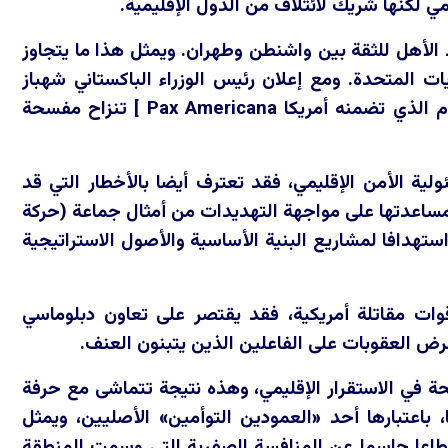
مي لكنها شريك لائتلاف من الدول الإقليمية.
لأهل للثقة بين واشنطن وطهران. ويمثل هذا ما يتجاوز
ات المتحدة. ومع إعلان رئيس الوزراء الباكستاني شهباز
ام الذي تضمنه أمريكا
Pax Americana
] تنزاح مفسحة
ية الأمن الإقليمي، فقد تعترف أيضا بالأخطار التي قد
ساعدتها على مواجهة التهديدات من أمثال جماعة (حركة
استهدافا لمشاريع البنية الأساسية والأصول الاستراتيجية
قوات مقاتلة أمريكية، فقد يقتصر على تعاون دبلوماسي
ض العقوبات على الفاعلين الذين يتبنون العنف.
ة في الاستقرار الإقليمي، وهذه نتيجة تتماشى مع حرفة
باعتبارها أحد «العمودين التوأمين» الأصليين، ويمثل
انقطاعا حاسما عن المنافسة الصفرية التي وسمت المنطقة