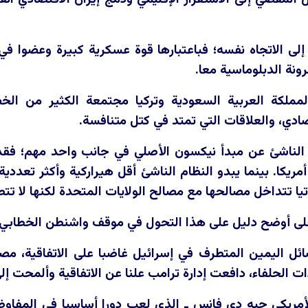
إلى الاتجاه نفسه؛ فباعتبارها قوة عسكرية كبيرة وعضوا في ا
رونة الدبلوماسية معا.
مملكة العربية السعودية وتركيا مجتمعة الكثير من الخص
تصادي، والعلاقات التي تمتد في كتل متنافسة.
 الناشئ عن مبدأ نيكسون الأصلي في جانب واحد مهم؛ فقد
مريكا. بينما يبدو النظام الناشئ أقل هيراركية وأكثر تعدد
يا تتداخل مصالحها مع مصالح الولايات المتحدة لكنها لا تتطا
على أوضح دليل على هذا التحول في موقف واشنطن الخطابي م
ل اليمين المتطرف في إسرائيل غاضبا على الاتفاقية، مصورا 
ات الحلفاء، دافعت إدارة ترامب علنا عن الاتفاقية وألمحت إ
لأمريكي جيه دي فانس ـ الذي لعب دورا أساسيا في المفاوض