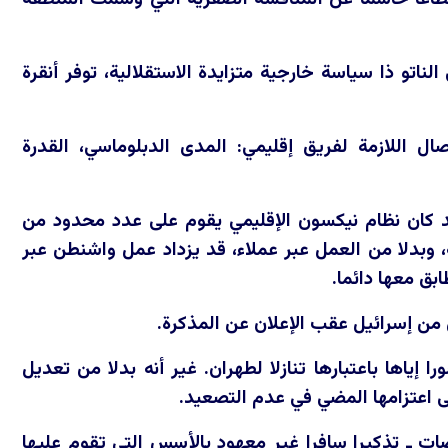
لناتو ذا سياسة خارجية متزايدة الاستقلالية، توفر أنقرة
ال اللازمة لفريق إقليمي: المدى الدبلوماسي، القدرة
 كان نظام نيكسون الإقليمي يقوم على عدد محدود من
ية، وبدلا من العمل عبر عملاء، قد يزداد عمل واشنطن عبر
بق معها دائما.
ن إسرائيل عقب الإعلان عن المذكرة.
إياها باعتبارها تنازلا لطهران. غير أنه بدلا من تعديل
لى اعتزامها المضي في عدم التصعيد.
ات ـ تذكيرا سافرا غير معهود بالأسس التي تقوم عليها