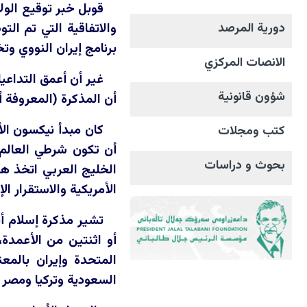
قوبل خبر توقيع الو
والاتفاقية التي تم ا
دورية المرصد
برنامج إيران النووي وت
الانصات المرکزي
غير أن أعمق التداعي
شؤون قانونية
أن المذكرة (المعروفة 
كتب ومجلات
أن تكون شرطي العالم 
بحوث و دراسات
الخليج العربي اتخذ هذ
الأمريكية والاستقرار ا
تشير مذكرة إسلام أب
أو اثنتين من الأعمدة،
المتحدة وإيران بالمع
السعودية وتركيا ومصر