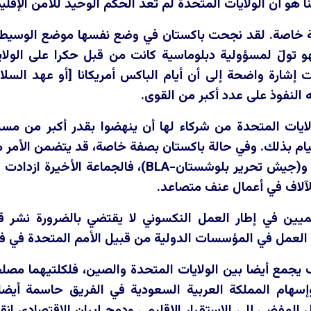
 هو أن الولايات المتحدة لم تعد الحكم الوحيد للأمن الإقلي
لة خاصة. لقد نجحت باكستان في وضع نفسها موضع الوسيط ا
و تولّ لمسؤولية دبلوماسية كانت من قبل حكرا على الولاي
 إشارة واضحة إلى أن أيام الباكس أمريكانا [أو عهد السل
 النفوذ على عدد أكبر من القوى.
ايات المتحدة من شركاء لها أن ينهضوا بقدر أكبر من مسئول
ام بذلك. وفي حالة باكستان بصفة خاصة، قد يتضمن الأمر م
 و(جيش تحرير بلوشستان-
BLA
)، فالجماعة الأخيرة ازدادت 
آلاف في أعمال عنف متصاعد.
يميين في إطار العمل النكسوني لا يقتضي بالضرورة نشر 
العمل في المؤسسات الدولية من قبيل الأمم المتحدة في فر
يجمع أيضا بين الولايات المتحدة والصين، فلكلتيهما مصلح
سهام المملكة العربية السعودية في الفريق حاسمة أيضا، 
ل المفضي إلى الاستقرار الإقليمي ودمج إيران الاقتصادي 