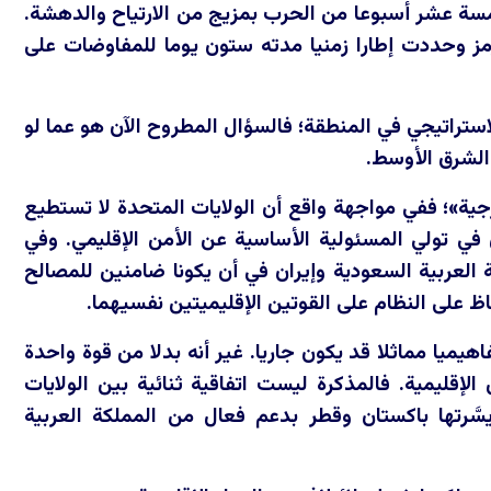
مسة عشر أسبوعا من الحرب بمزيج من الارتياح والدهشة.
مز وحددت إطارا زمنيا مدته ستون يوما للمفاوضات على
استراتيجي في المنطقة؛ فالسؤال المطروح الآن هو عما لو
 الشرق الأوسط.
196، هو استراتيجية «موازنة خارجية»؛ ففي مواجهة واقع أن الولايات المتحدة لا تستطيع
ي تولي المسئولية الأساسية عن الأمن الإقليمي. وفي
 العربية السعودية وإيران في أن يكونا ضامنين للمصالح
اظ على النظام على القوتين الإقليميتين نفسيهما.
يميا مماثلا قد يكون جاريا. غير أنه بدلا من قوة واحدة
إقليمية. فالمذكرة ليست اتفاقية ثنائية بين الولايات
سَّرتها باكستان وقطر بدعم فعال من المملكة العربية