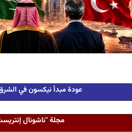
عودة مبدأ نيكسون في الشرق
مجلة "ناشونال إنتريست