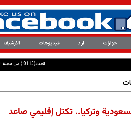
حوارات
اراء
فیدیوهات
الارشیف
العدد(8113 ) من مجلة المرصد التحليلية والتوثيقية
ات
عودية وتركيا.. تكتل إقليمي صاعد