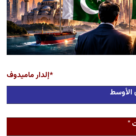
*إلدار ماميدوف
 الأوسط
 "