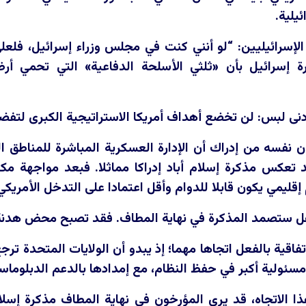
ئيلية.
الإسرائيليين: “لو أنني كنت في مجلس وزراء إسرائيل، فلع
ة إسرائيل بأن «ثلثي الأسلحة الدفاعية» التي تحمي أر
دنى لبس: لن تخضع أهداف أمريكا الاستراتيجية الكبرى لتفضي
ن نفسه من إدراك أن الإدارة العسكرية المباشرة للمناطق ا
قد تعكس مذكرة إسلام أباد إدراكا مماثلا. فبعد مواجهة م
 إقليمي يكون قابلا للدوام وأقل اعتمادا على التدخل الأمريك
 ستصمد المذكرة في نهاية المطاف. فقد تصبح محض هدنة م
قية بالفعل اتجاها مهما؛ إذ يبدو أن الولايات المتحدة ترجع
مسئولية أكبر في حفظ النظام، مع إمدادها بالدعم الدبلوما
ا الاتجاه، قد يرى المؤرخون في نهاية المطاف مذكرة إسلام