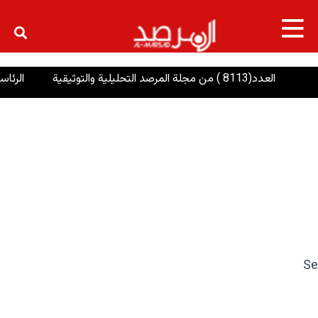
×
العدد(8113 ) من مجلة المرصد التحليلية والتوثيقية
الرئاسات: إ
Se