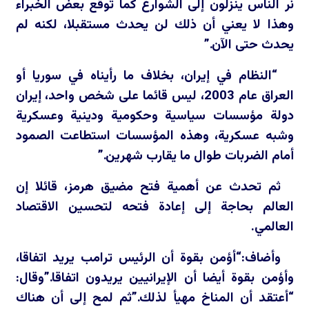
نر الناس ينزلون إلى الشوارع كما توقع بعض الخبراء
وهذا لا يعني أن ذلك لن يحدث مستقبلا، لكنه لم
يحدث حتى الآن.”
“النظام في إيران، بخلاف ما رأيناه في سوريا أو
العراق عام 2003، ليس قائما على شخص واحد، إيران
دولة مؤسسات سياسية وحكومية ودينية وعسكرية
وشبه عسكرية، وهذه المؤسسات استطاعت الصمود
أمام الضربات طوال ما يقارب شهرين.”
ثم تحدث عن أهمية فتح مضيق هرمز، قائلا إن
العالم بحاجة إلى إعادة فتحه لتحسين الاقتصاد
العالمي.
وأضاف:“أؤمن بقوة أن الرئيس ترامب يريد اتفاقا،
وأؤمن بقوة أيضا أن الإيرانيين يريدون اتفاقا.”وقال:
“أعتقد أن المناخ مهيأ لذلك.”ثم لمح إلى أن هناك