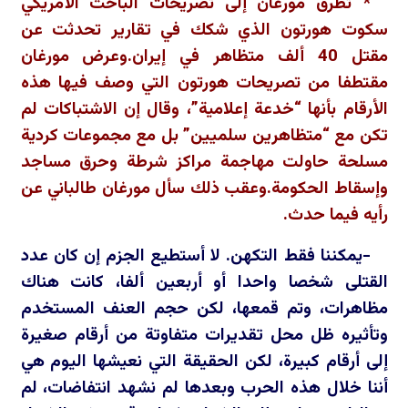
* تطرق مورغان إلى تصريحات الباحث الأمريكي
سكوت هورتون الذي شكك في تقارير تحدثت عن
مقتل 40 ألف متظاهر في إيران.وعرض مورغان
مقتطفا من تصريحات هورتون التي وصف فيها هذه
الأرقام بأنها “خدعة إعلامية”، وقال إن الاشتباكات لم
تكن مع “متظاهرين سلميين” بل مع مجموعات كردية
مسلحة حاولت مهاجمة مراكز شرطة وحرق مساجد
وإسقاط الحكومة.وعقب ذلك سأل مورغان طالباني عن
رأيه فيما حدث.
-يمكننا فقط التكهن. لا أستطيع الجزم إن كان عدد
القتلى شخصا واحدا أو أربعين ألفا، كانت هناك
مظاهرات، وتم قمعها، لكن حجم العنف المستخدم
وتأثيره ظل محل تقديرات متفاوتة من أرقام صغيرة
إلى أرقام كبيرة، لكن الحقيقة التي نعيشها اليوم هي
أننا خلال هذه الحرب وبعدها لم نشهد انتفاضات، لم