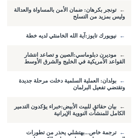
←
تونجر بكرهان: ضمان الأمن بالمساواة والعدالة
وليس بمزيد من التسلح
←
نيويورك تايوز:آية الله الخامنئي لديه خطة
←
موديرن دبلوماسي:الصين و تصاعد انتشار
القواعد الأمريكية في الخليج والشرق الأوسط
←
بولدان: العملية السلمية دخلت مرحلة جديدة
وتقتضي ​تفعيل البرلمان
←
بيان حقائق للبيت الأبيض:خبراء يؤكدون التدمير
الكامل للمنشآت النووية الإيرانية
←
ترجمة خاص...بهتشلي يحذر من تطورات