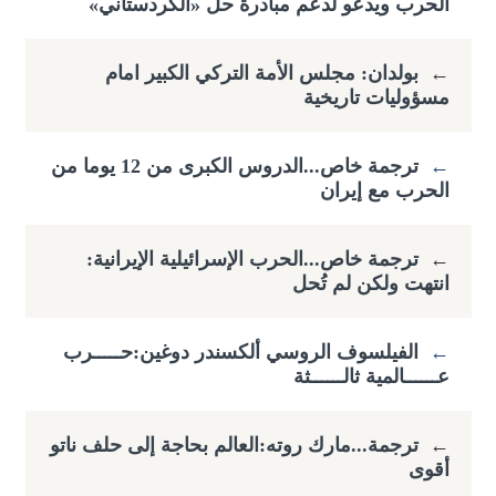
الحرب ويدعو لدعم مبادرة حل «الكردستاني»
←
بولدان: مجلس الأمة التركي الكبير امام
مسؤوليات تاريخية
←
ترجمة خاص...الدروس الكبرى من 12 يوما من
الحرب مع إيران
←
ترجمة خاص...الحرب الإسرائيلية الإيرانية:
انتهت ولكن لم تُحل
←
الفيلسوف الروسي ألكسندر دوغين:حـــــرب
عــــــالمية ثالــــــثة
←
ترجمة...مارك روته:العالم بحاجة إلى حلف ناتو
أقوى