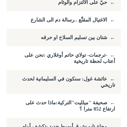
←
حيّ على الالتزام والوئام
←
الاغتيال المقنَّع ..رسالة دم الى الشارع
←
شتان بين تسليم السلاح او حرقه
←
-ترجمات- تولاي حاتم أوغلاري :​نحن على
أعتاب لحظة تاريخية
←
عائشة غول: سنكون في السليمانية لحدث
تاريخي
←
صحيفة "ميلليت"التركية:ماذا حدث على
ارتفاع ​852 مترا ؟
←
مجلة تايم:شرق أوسط جديد يتكشف أمام