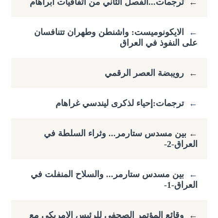
←
ترجمات...الفصل الثاني من اتفاقيات أبراهام
←
الايكونوميست: واشنطن وطهران تتنافسان
على النفوذ في العراق
←
رويبضة العصر الرقمي
←
ترجمات:إحياء لذكرى ليندسي غراهام
←
​بين مسدس ستارمر... وثراء السلطة في
العراق-2-
←
بين مسدس ستارمر... والسلاح المنفلت في
العراق-1-
←
وقائع المؤتمر الصحفي للرئيس الامريكي مع