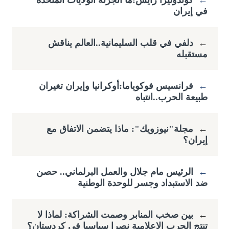
←
كوندوليزا رايس:ما أنجزته الولايات المتحدة
في إيران
←
دلفي في قلب السليمانية..العالم يناقش
مستقبله
←
فرانسيس فوكوياما:أوكرانيا وإيران تغيران
طبيعة الحرب..انتباه
←
مجلة"نيوزويك": ماذا يتضمن الاتفاق مع
إيران؟
←
الرئيس مام جلال والعمل البرلماني.. حصن
ضد الاستبداد وجسر للوحدة الوطنية
←
بين صخب المنابر وصمت الشراكة: لماذا لا
تنتج الحرب الإعلامية نصرا سياسيا في كردستان؟