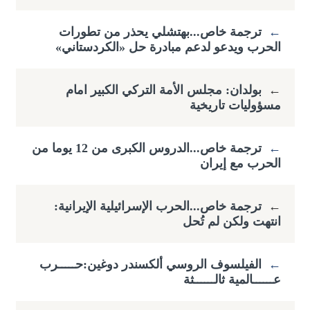
←
ترجمة خاص...بهتشلي يحذر من تطورات
الحرب ويدعو لدعم مبادرة حل «الكردستاني»
←
بولدان: مجلس الأمة التركي الكبير امام
مسؤوليات تاريخية
←
ترجمة خاص...الدروس الكبرى من 12 يوما من
الحرب مع إيران
←
ترجمة خاص...الحرب الإسرائيلية الإيرانية:
انتهت ولكن لم تُحل
←
الفيلسوف الروسي ألكسندر دوغين:حـــــرب
عــــــالمية ثالــــــثة