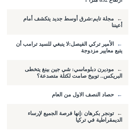
ارتفاع ​852 مترا ؟
←
مجلة تايم:شرق أوسط جديد يتكشف أمام
أعيننا
←
الأمير تركي الفيصل:لا ينبغي للسيد ترامب أن
يتبع معايير مزدوجة
←
موديرن دبلوماسي: شي جين بينغ يتخطى
البريكس.. توبيخ صامت لكتلة متصدعة؟
←
حصاد النصف الاول من العام
←
تونجر بكرهان :إنها فرصة الجميع لإرساء
الديمقراطية في تركيا