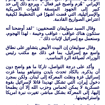
الإيراني "هُزم وأصبح غير فعال"، ويرجع ذلك إلى حد
كبير إلى الجهود المنسقة للقوات الأمريكية
والإسرائيلية، التي قضت أشهرًا في التخطيط لكيفية
اعتراض الصواريخ القادمة.
وقال السيد سوليفان للصحفيين: "لقد أوضحنا أنه
ستكون هناك عواقب - عواقب وخيمة - لهذا الهجوم،
وسنعمل مع إسرائيل لإثبات ذلك".
وقال سوليفان إن البيت الأبيض يتشاور على نطاق
واسع مع إسرائيل، بما في ذلك مع مكتب رئيس
الوزراء، لصياغة الرد المناسب.
وأكد على درجة التواصل، تاركا ما هو واضح دون
أن يذكره. بالكاد تحدث بايدن ونتنياهو بينما غزت
إسرائيل غزة ونقلت المعركة إلى لبنان. ولكن بمجرد
دخول إيران، التي تشكل تهديدا قاتلا لإسرائيل بقوة
عسكرية لا يمكن لحماس وحزب الله إلا أن يطمحا
إليها، إلى المعركة بشكل مباشر، تغيرت نبرة امريكا
واستراتيجيتها.