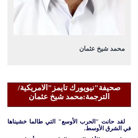
محمد شيخ عثمان
صحيفة"نيويورك تايمز"الامريكية/
الترجمة:محمد شيخ عثمان
لقد حانت "الحرب الأوسع" التي طالما خشيناها
في الشرق الأوسط.