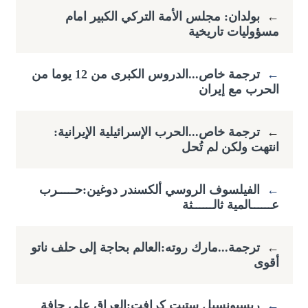
←
بولدان: مجلس الأمة التركي الكبير امام
مسؤوليات تاريخية
←
ترجمة خاص...الدروس الكبرى من 12 يوما من
الحرب مع إيران
←
ترجمة خاص...الحرب الإسرائيلية الإيرانية:
انتهت ولكن لم تُحل
←
الفيلسوف الروسي ألكسندر دوغين:حـــــرب
عــــــالمية ثالــــــثة
←
ترجمة...مارك روته:العالم بحاجة إلى حلف ناتو
أقوى
←
ريسبونسبل ستيت كرافت:العراق على حافة