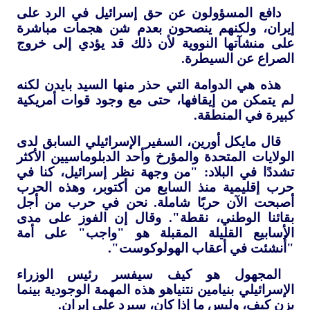
دافع المسؤولون عن حق إسرائيل في الرد على
إيران، ولكنهم ينصحون بعدم شن هجمات مباشرة
على منشآتها النووية لأن ذلك قد يؤدي إلى خروج
الصراع عن السيطرة.
هذه هي الدوامة التي حذر منها السيد بايدن لكنه
لم يتمكن من إيقافها، حتى مع وجود قوات أمريكية
كبيرة في المنطقة.
قال مايكل أورين، السفير الإسرائيلي السابق لدى
الولايات المتحدة والمؤرخ وأحد الدبلوماسيين الأكثر
تشددًا في البلاد: "من وجهة نظر إسرائيل، كنا في
حرب إقليمية منذ السابع من أكتوبر، وهذه الحرب
أصبحت الآن حربًا شاملة. نحن في حرب من أجل
بقائنا الوطني، نقطة". وقال إن الفوز على مدى
الأسابيع القليلة المقبلة هو "واجب" على أمة
"أُنشئت في أعقاب الهولوكوست".
المجهول هو كيف سيفسر رئيس الوزراء
الإسرائيلي بنيامين نتنياهو هذه المهمة الوجودية بينما
يزن كيف، وليس ما إذا كان، سيرد على إيران.