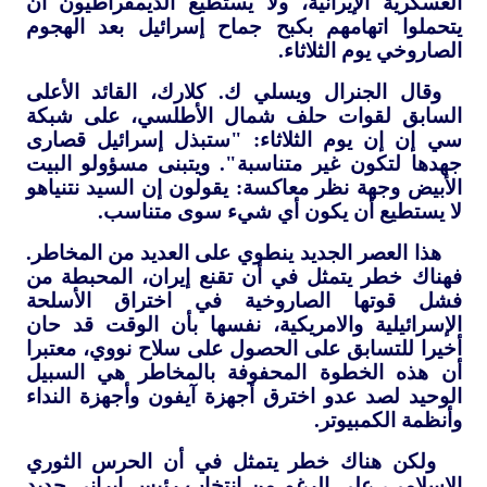
العسكرية الإيرانية، ولا يستطيع الديمقراطيون أن
يتحملوا اتهامهم بكبح جماح إسرائيل بعد الهجوم
الصاروخي يوم الثلاثاء.
وقال الجنرال ويسلي ك. كلارك، القائد الأعلى
السابق لقوات حلف شمال الأطلسي، على شبكة
سي إن إن يوم الثلاثاء: "ستبذل إسرائيل قصارى
جهدها لتكون غير متناسبة". ويتبنى مسؤولو البيت
الأبيض وجهة نظر معاكسة: يقولون إن السيد نتنياهو
لا يستطيع أن يكون أي شيء سوى متناسب.
هذا العصر الجديد ينطوي على العديد من المخاطر.
فهناك خطر يتمثل في أن تقنع إيران، المحبطة من
فشل قوتها الصاروخية في اختراق الأسلحة
الإسرائيلية والامريكية، نفسها بأن الوقت قد حان
أخيرا للتسابق على الحصول على سلاح نووي، معتبرا
أن هذه الخطوة المحفوفة بالمخاطر هي السبيل
الوحيد لصد عدو اخترق أجهزة آيفون وأجهزة النداء
وأنظمة الكمبيوتر.
ولكن هناك خطر يتمثل في أن الحرس الثوري
الإسلامي، على الرغم من انتخاب رئيس إيراني جديد