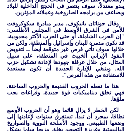
يبدو معتدلاً، سوف ينتصر في الحجج الداخلية للبلاد
ويضاعف من برامجه الصاروخية وعملائه المؤثرين.
وقال جوناثان بانيكوف، مدير مبادرة سكوكروفت
للأمن في الشرق الأوسط في المجلس الأطلسي:
"إن الحرب الشاملة، أو حتى الحرب الأكثر محدودية،
قد تكون مدمرة للبنان وإسرائيل والمنطقة. ولكن من
خلالها سوف تأتي فرص غير متوقعة أيضاً ــ لتقويض
النفوذ الإيراني الخبيث في المنطقة، على سبيل
المثال، من خلال عرقلة جهودها لإعادة تشكيل حزب
الله. وينبغي للإدارة الجديدة أن تكون مستعدة
للاستفادة من هذه الفرص".
هذا ما تفعله الحروب القديمة والحروب الساخنة.
فهي تخلق ديناميكيات قوة جديدة، وفراغات يجب
ملؤها.
لكن الخطر لا يزال قائما وهو أن الحروب الأوسع
نطاقا، بمجرد أن تبدأ، تستغرق سنوات لإعادتها إلى
وضعها الطبيعي. ووجود الأسلحة النووية والصواريخ
الباليستية وغريزة التصعيد يخلق مزيجا ساما بشكل