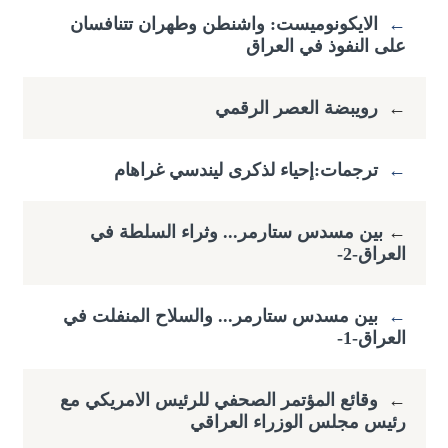
←
الايكونوميست: واشنطن وطهران تتنافسان
على النفوذ في العراق
←
رويبضة العصر الرقمي
←
ترجمات:إحياء لذكرى ليندسي غراهام
←
​بين مسدس ستارمر... وثراء السلطة في
العراق-2-
←
بين مسدس ستارمر... والسلاح المنفلت في
العراق-1-
←
وقائع المؤتمر الصحفي للرئيس الامريكي مع
رئيس مجلس الوزراء العراقي