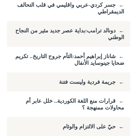
←
جسر كردي-عربي واقليمي في قلب التحالف
الديمقراطي
←
دونالد ترامب:بداية عصر جديد مثير من النجاح
الوطني
←
شاناز إبراهيم أحمد:التآم جروح التاريخ.. تكريم
ضحايا جينوسايد الأنفال
←
جريمة فردية وليست فتنة
←
قرارات منع اللغة الكوردية.. خلل عابر أم
محاولات ممنهجة ؟
←
حيّ على الالتزام والوئام