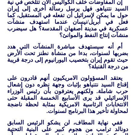
إن المفاوضات خلف الكواليس الآن تتلخص في نية
السيد نتنياهو. فهل يرسل رسالة أخرى إلى إيران
حول ما يمكن لإسرائيل أن تفعله في المستقبل، كما
فعل في أبريل/نيسان عندما استهدف منشآت
عسكرية في مدينة أصفهان المقدسة؟ هل سيضرب
منشآت إنتاج النفط والموانئ؟
أم أنه سيستهدف مباشرة المنشآت التي هدد
بضربها لسنوات، بدءا من منشأة نطنز تحت الأرض
حيث تقوم إيران بتخصيب اليورانيوم إلى درجة قريبة
من درجة القنبلة؟
يعتقد المسؤولون الامريكيون أنهم قادرون على
إقناع السيد نتنياهو بإثبات وجهة نظره دون إشعال
حرب شاملة. ولكنهم يعترفون بأن رئيس الوزراء
الإسرائيلي قد يرى الأسابيع الخمسة المقبلة حتى
الانتخابات الرئاسية الامريكية بمثابة لحظة ناضجة
لمحاولة تأخير هذا البرنامج لسنوات.
ففي نهاية المطاف، لن يشكو الرئيس السابق
دونالد ترامب من هجوم كبير على البنية التحتية