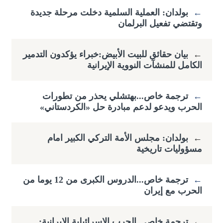
←
بولدان: العملية السلمية دخلت مرحلة جديدة
وتقتضي ​تفعيل البرلمان
←
بيان حقائق للبيت الأبيض:خبراء يؤكدون التدمير
الكامل للمنشآت النووية الإيرانية
←
ترجمة خاص...بهتشلي يحذر من تطورات
الحرب ويدعو لدعم مبادرة حل «الكردستاني»
←
بولدان: مجلس الأمة التركي الكبير امام
مسؤوليات تاريخية
←
ترجمة خاص...الدروس الكبرى من 12 يوما من
الحرب مع إيران
←
ترجمة خاص...الحرب الإسرائيلية الإيرانية: