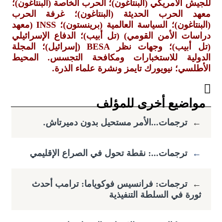
للجيش الأمريكي (البنتاغون)؛ الحرب الخاصة (البنتاغون)؛
معهد الحرب الحديثة (البنتاغون)؛ غرفة الحرب
(البنتاغون)؛ السياسة العالمية (برينستون)؛
INSS
(معهد
دراسات الأمن القومي) (تل أبيب)؛ الدفاع الإسرائيلي
(تل أبيب)؛ وجهات نظر
BESA
(إسرائيل)؛ المجلة
الدولية للاستخبارات ومكافحة التجسس. المحيط
الأطلسي؛ نيويورك تايمز ونشرة علماء الذرة.
مواضيع أخرى للمؤلف
←
ترجمات...الأمر مستحيل بدون دميرتاش.
←
ترجمات...: نقطة تحول في الصراع الإقليمي
←
ترجمات: فرانسيس فوكوياما: ​ترامب أحدث
ثورة في السلطة التنفيذية