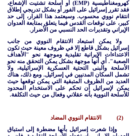
كهرومغناطيسية (
EMP
) أو أسلحة تشتيت الإشعاع،
فقد تقرر إسرائيل على الفور أو بشكل تدريجي إطلاق
انتقام نووي محسوب. وسيعتمد هذا القرار، إلى حد
كبير، على توقعات القدس فيما يتعلق بمتابعة العدوان
الإيراني وتقديرات الحد النسبي من الأضرار.
ولا يمكن استبعاد الانتقام النووي من جانب
إسرائيل بشكل قاطع إلا في ظروف معينة حيث تكون
الاعتداءات الإيرانية تقليدية وموجهة نحو "الأهداف
الصعبة". أي أنها موجهة بشكل يمكن التحقق منه نحو
الأسلحة والبنى التحتية العسكرية الإسرائيلية، ولا
تشمل السكان المدنيين في إسرائيل. ومع ذلك، هناك
العديد من الظروف المتبقية التي يمكن توقعها حيث
يمكن لإسرائيل أن تحكم على الاستخدام المحدود
للأسلحة النووية بأنه عقلاني وفعال من حيث التكلفة.
(2) الانتقام النووي المضاد
وإذا شعرت إسرائيل بأنها مضطرة إلى استباق
العدوان الإيراني باستخدام الأسلحة التقليدية، فإن رد