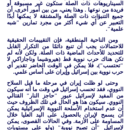
السيناريوهات ذات الصلة ستكون غير مسبوقة أو
فريدة من نوعها . وهذا يعني، من بين أمور أخرى، أن
جميع التنبؤات ذات الصلة والمشتقة لا يمكنها أبدًا
التعبير عن أي شيء أكثر من مجرد تمارين "شبه
علمية".
ومن الناحية المنطقية، فإن التقييمات الحقيقية
للاحتمالات يجب أن تنبع دائمًا من التكرار القابل
للتحديد للأحداث الماضية ذات الصلة. ولكن لأنه لم
تكن هناك حرب نووية قط (هيروشيما وناجازاكي لا
"تحتسب")، فلا يمكن في الوقت الحاضر تقدير أي
حرب نووية بين إسرائيل وإيران على أساس علمي.
وحتى لو ظلت إيران في مرحلة ما قبل السلاح
النووي، فقد تحسب إسرائيل في وقت ما أنه سيكون
من المفيد لإسرائيل عبور "حاجز النار" القتالي
النووي. سيكون هذا هو الحال في تلك الظروف حيث
أن عدم استخدام الأسلحة النووية الإسرائيلية يمكن
أن يسمح لإيران بالحصول على اليد العليا خلال
المساومة على الأزمة. وفي الحالات القصوى، يمكن
لإسرائيل "أن تصبح نووية" (ولو على مستويات