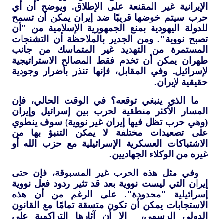
الإيرانية غير المقنعة على الإطلاق. ويوضح أن أي
حرب سيتم خوضها قريبًا ضد إيران يمكن أن تسمح
للدولة اليهودية بمنع الجمهورية الإسلامية من "أن
تصبح نووية". ومن الجدير بالملاحظة أن التشنجات
المستمرة من التهديد غير المتماسك من جانب
طهران يمكن أن تخدم فقط المصالح الاستراتيجية
لإسرائيل. وفي المقابل، فإنها تنذر بأضرار وجودية
حقيقية لإيران.
ما الذي ينبغي توقعه؟ في الوقت الحالي، فإن
المسار الأكثر منطقية لحرب بين إسرائيل وإيران
(وهي حرب تظل فيها إيران غير نووية) سوف ينطوي
على تصعيدات مختلفة لا يمكن التنبؤ بها من
الاشتباكات العسكرية الإسرائيلية مع حزب الله أو
غيره من الوكلاء الجهاديين.
وفي مثل هذه الحرب غير المسبوقة، فإن حتى
إيران التي ليست نووية بعد قد تثير ردود فعل نووية
إسرائيلية "محدودة". على الرغم من أن هذه
الاستجابات يمكن أن تكون متسقة تمامًا مع القانون
الدولي الرسمي، إلا أن آثارها التراكمية على