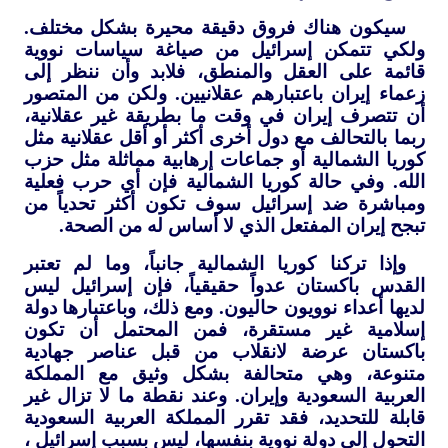
سيكون هناك فروق دقيقة محيرة بشكل مختلف.
ولكي تتمكن إسرائيل من صياغة سياسات نووية
قائمة على العقل والمنطق، فلابد وأن ننظر إلى
زعماء إيران باعتبارهم عقلانيين. ولكن من المتصور
أن تتصرف إيران في وقت ما بطريقة غير عقلانية،
ربما بالتحالف مع دول أخرى أكثر أو أقل عقلانية مثل
كوريا الشمالية أو جماعات إرهابية مماثلة مثل حزب
الله. وفي حالة كوريا الشمالية فإن أي حرب فعلية
ومباشرة ضد إسرائيل سوف تكون أكثر تحدياً من
تبجح إيران المفتعل الذي لا أساس له من الصحة.
وإذا تركنا كوريا الشمالية جانباً، وما لم تعتبر
القدس باكستان عدواً حقيقياً، فإن إسرائيل ليس
لديها أعداء نوويون حاليون. ومع ذلك، وباعتبارها دولة
إسلامية غير مستقرة، فمن المحتمل أن تكون
باكستان عرضة لانقلاب من قبل عناصر جهادية
متنوعة، وهي متحالفة بشكل وثيق مع المملكة
العربية السعودية وإيران. وعند نقطة ما لا تزال غير
قابلة للتحديد، فقد تقرر المملكة العربية السعودية
التحول إلى دولة نووية بنفسها، ليس بسبب إسرائيل ،