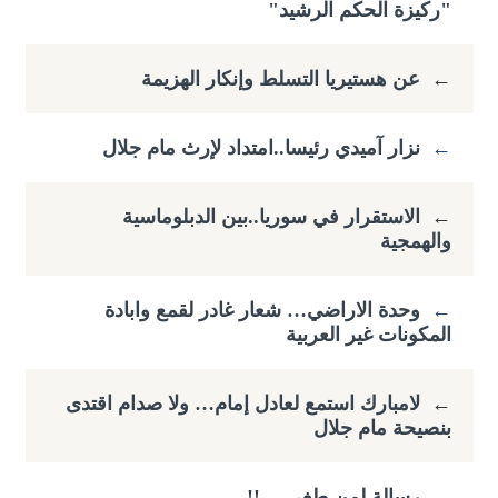
"ركيزة الحكم الرشيد"
←
عن هستيريا التسلط وإنكار الهزيمة
←
نزار آميدي رئيسا..امتداد لإرث مام جلال
←
الاستقرار في سوريا..بين الدبلوماسية
والهمجية
←
وحدة الاراضي… شعار غادر لقمع وابادة
المكونات غير العربية
←
لامبارك استمع لعادل إمام… ولا صدام اقتدى
بنصيحة مام جلال
←
رسالة لمن طغى …!!