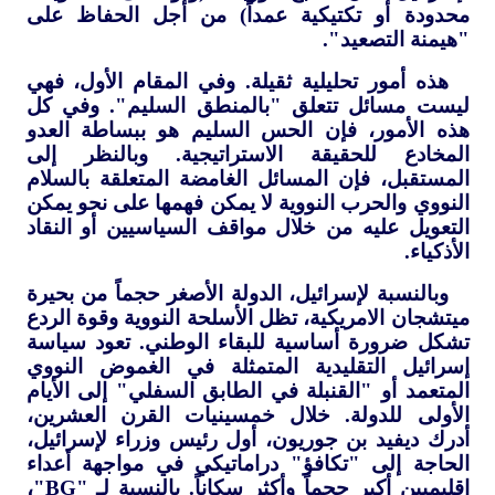
محدودة أو تكتيكية عمداً) من أجل الحفاظ على
"هيمنة التصعيد".
هذه أمور تحليلية ثقيلة. وفي المقام الأول، فهي
ليست مسائل تتعلق "بالمنطق السليم". وفي كل
هذه الأمور، فإن الحس السليم هو ببساطة العدو
المخادع للحقيقة الاستراتيجية. وبالنظر إلى
المستقبل، فإن المسائل الغامضة المتعلقة بالسلام
النووي والحرب النووية لا يمكن فهمها على نحو يمكن
التعويل عليه من خلال مواقف السياسيين أو النقاد
الأذكياء.
وبالنسبة لإسرائيل، الدولة الأصغر حجماً من بحيرة
ميتشجان الامريكية، تظل الأسلحة النووية وقوة الردع
تشكل ضرورة أساسية للبقاء الوطني. تعود سياسة
إسرائيل التقليدية المتمثلة في الغموض النووي
المتعمد أو "القنبلة في الطابق السفلي" إلى الأيام
الأولى للدولة. خلال خمسينيات القرن العشرين،
أدرك ديفيد بن جوريون، أول رئيس وزراء لإسرائيل،
الحاجة إلى "تكافؤ" دراماتيكي في مواجهة أعداء
إقليميين أكبر حجماً وأكثر سكاناً. بالنسبة لـ "
BG
"،