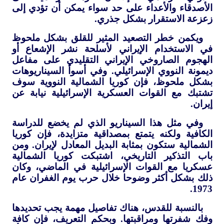
الأصدقاء والأعداء على حد سواء يمكن أن تؤدي إلى
زعزعة الاستقرار بشكل جذري.
ويكمن خطر التصعيد المثير للقلق بشكل ملحوظ
في الاستخدام الإيراني لأسلحة نشر الإشعاع أو
الهجوم الصاروخي الإيراني التقليدي على مفاعل
ديمونة النووي الإسرائيلي. وفي أسوأ السيناريوهات
بشكل ملحوظ، فإن كوريا الشمالية النووية سوف
تشتبك مع القوات العسكرية الإسرائيلية نيابة عن
إيران.
وفي مثل هذا السيناريو الذي لم يخضع للدراسة
الكافية ولكنه يتمتع بمصداقية متزايدة، فإن كوريا
الشمالية ستكون بمثابة البديل المعادل لإيران. ومن
باب التذكير التاريخي، اشتبكت كوريا الشمالية
عسكريا مع القوات الإسرائيلية في الماضي، وكان
ذلك بشكل أكثر وضوحا خلال حرب يوم الغفران عام
1973.
بالنسبة للقدس، هناك تفاصيل مهمة يجب تحديدها
وفك شفرتها ومراقبتها. وبحكم التعريف، فإن كافة