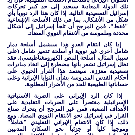
تلك الدولة المعادية سيحدد إلى حد كبير تحركات
إسرائيل التصعيدية التالية. إذا كان هذا الرد نووياً بأي
شكل من الأشكال، بما في ذلك الأسلحة الإشعاعية
"فقط"، فمن المرجح أن تلجأ إسرائيل إلى أشكال
محددة وملموسة من الانتقام النووي المضاد.
إذا كان انتقام العدو هذا سيشمل أسلحة دمار
شامل أخرى غير نووية أو أسلحة تدمير شامل (على
سبيل المثال، أسلحة النبض الكهرومغناطيسي)، فقد
تظل إسرائيل تشعر بأنها مضطرة إلى اتخاذ مبادرات
تصعيدية معززة. سيعتمد هذا القرار الحيوي على
أحكام القدس المدروسة بشأن النوايا الإيرانية وعلى
حساباتها الطبيعية للحد من الأضرار المطلوبة.
إذا كان الرد الإيراني على الضربة الاستباقية
الإسرائيلية مقتصراً على الضربات التقليدية على
الأهداف الصعبة، فمن غير المرجح أن يتحرك صناع
القرار في إسرائيل نحو الانتقام النووي المضاد. ومع
ذلك، إذا كان الانتقام الإيراني التقليدي "شاملاً"
وموجهاً كلياً أو جزئياً نحو السكان المدنيين