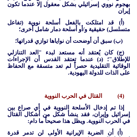
بهجوم نووي إسرائيلي بشكل معقول إلا عندما تكون
إيران
(أ) قد امتلكت بالفعل أسلحة نووية (تفاعل
متسلسل) حقيقية و/أو أسلحة دمار شامل أخرى؛
(ب) سبق أن أوضحت أن نواياها توازي قدراتها؛
(ج) كان يُعتقد أنه مستعد لبدء "العد التنازلي
للإطلاق"؛ (د) عندما تعتقد القدس أن الإجراءات
الوقائية التقليدية حصراً لم تعد متسقة مع الحفاظ
على الذات للدولة اليهودية.
(4) القتال في الحرب النووية
إذا تم إدخال الأسلحة النووية في أي صراع بين
إسرائيل وإيران، فقد ينشأ شكل من أشكال القتال
في الحرب النووية. ويظل هذا صحيحاً ما دام:
(أ) أن الضربة الإيرانية الأولى لن تدمر قدرة