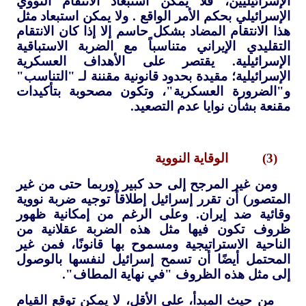
الإسرائيليين، فلا يمكن استبعاد الانتقام النووي
الإسرائيلي بحكم الأمر الواقع . ولا يمكن استبعاد مثل
هذا الانتقام المضاد بشكل حاسم إلا إذا كان الانتقام
التقليدي الإيراني متناسباً مع الضربة الاستباقية
الإسرائيلية. يقتصر على الأهداف العسكرية
الإسرائيلية؛ مقيدة بحدود قانونية مقننة لـ "التناسب"
و"الضرورة العسكرية"، وتكون مصحوبة بتأكيدات
مقنعة بشأن نوايا عدم التصعيد.
(3) الوقاية النووية
ومن غير المرجح إلى حد كبير (وربما حتى من غير
المتصور) أن تقرر إسرائيل إطلاقاً توجيه ضربة نووية
وقائية ضد إيران. وعلى الرغم من إمكانية ظهور
ظروف تكون فيها مثل هذه الضربة عقلانية من
الناحية الاستراتيجية ومسموح بها قانونًا، فمن غير
المحتمل أيضًا أن تسمح إسرائيل لنفسها بالوصول
إلى مثل هذه الظروف "في نهاية المطاف".
من حيث المبدأ، على الأقل، لا يمكن توقع القيام