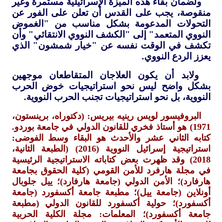
ولضمان بقاء هذه الميزة الإسرائيلية مستمرة وغير
منقوصة، يجب على القدس أن تعلن على الفور عن
التحولات المدعومة بشكل مناسب من "الغموض
النووي المتعمد" إلى "الكشف النووي الانتقائي" وأن
تكشف في الوقت نفسه عن "خيار شمشون" الذي
يعزز الردع النووي.
ولابد أن يكون العلاجان المتقاطعان موجهين
بشكل واضح ليس نحو استراتيجيات خوض الحرب
النووية، بل نحو استراتيجيات تجنب الحرب النووية.
البروفيسور لويس رينيه بيريس: (دكتوراه، برينستون،
1971) هو أستاذ فخري للقانون الدولي في جامعة بوردو.
كتابه الثاني عشر والأحدث هو البقاء وسط الفوضى:
استراتيجية إسرائيل النووية (2016) (الطبعة الثانية،
2018) وقد ظهرت بعض كتاباته الاستراتيجية الرئيسية
في مجلة هارفرد للأمن القومي (كلية الحقوق بجامعة
هارفارد)؛ الأمن الدولي (جامعة هارفارد)؛ ييل جلوبال
أونلاين (جامعة ييل)؛ مطبعة جامعة أكسفورد (جامعة
أكسفورد)؛ حولية أكسفورد للقانون الدولي (مطبعة
جامعة أكسفورد)؛ المعلمات: مجلة الكلية الحربية