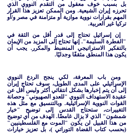
بل بسبب خوف معقول من التقدم النووي الذي
تحرزه إيران الشيعية. ومن الممكن تعزيز هذا القرار
المهم بقرارات نووية موازية أو متزامنة في مصر و/أو
تركيا غير العربية.
إن إسرائيل تحتاج إلى قدر أقل من الثقة في
"الفطرة السليمة". إنها تحتاج إلى المزيد من الإيمان
بالتفكير الاستراتيجي المنضبط والمكرر. يجب أن
يكون هذا المنطق مثقفًا وجدليًا.
ومن باب المعرفة، لكي ينجح الردع النووي
الإسرائيلي على المدى الطويل، سوف تحتاج إيران
إلى أن يتم إخبارها بشكل انتقائي أكثر وليس أقل عن
عقيدة الاستهداف النووي "للعدو الصهيوني" وحصانة
القوات النووية الإسرائيلية. وبالتنسيق مع مثل هذه
التغييرات، ستحتاج القدس إلى توضيح "خيار
شمشون" الذي لا يزال غامضًا. الهدف من أي توضيح
من هذا القبيل لن يكون "الموت مع الفلسطينيين"
(بحسب كتاب القضاة التوراتي )، بل تعزيز خيارات