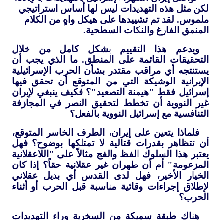
لكن مثل هذه التهديدات ليس لها أساس استراتيجي
ملموس. لقد تم تشييدها على هيكل واهٍ من الكلام
المنمق الفارغ والنكات السطحية.
ويدعم هذا التقييم بشكل كامل من خلال
التحقيقات القائمة على المنطق. ما الذي يجب أن
يستنتجه أي مراقب مقتدر بشأن الحرب الإسرائيلية
الإيرانية الوشيكة التي من المتوقع أن تحقق فيها
إسرائيل فقط "هيمنة التصعيد"؟ فكيف ينبغي لإيران
غير النووية أن تخطط لتحقيق النصر في المجازفة
التنافسية مع إسرائيل النووية بالفعل؟
فلماذا يتعين على إيران، الطرف الخاسر المتوقع،
أن تتظاهر بقدرات قتالية لا تمتلكها بوضوح؟ فهل
يعتبر هذا السلوك الفظ والفج مثالاً على "اللاعقلانية
المزعومة" أم أن طهران غير عقلانية حقاً؟ إذا كان
الخيار الأخير، فهل لدى القدس أي بديل عقلاني
لإطلاق إجراءات وقائية مناسبة قبل الحرب أو أثناء
الحرب؟
هناك طبقة سميكة من السخرية وراء التهديدات