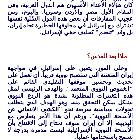
كان هؤلاء الأعداء الأصليون هم الدول العربية، وفي
المقام الأول مصر والأردن وسوريا. واليوم، ومن
عجيب المفارقات أن بعض هذه الدول السُنّية نفسها
تشترك مع إسرائيل في مخاوفها الخطيرة تجاه إيران،
بل وقد "تنضم" كحليف خفي لإسرائيل.
ماذا بعد القدس؟
وعلى الفور، يتعين على إسرائيل، في مواجهة
إيران المتعنتة التي ستصبح نووية قريباً، أن تعمل على
تحديث وتحسين موقفها التقليدي القائم على
"الغموض النووي المتعمد". والهدف الرئيسي لمثل
هذه التغييرات المطلوبة بشدة هو الردع النووي
بشكل يمكن التحقق منه، وهو الهدف الذي يتطلب
تحولات سياسية سريعة نحو "الكشف الانتقائي عن
الأسلحة النووية". ورغم أن هذا الأمر يتعارض مع
البديهة، إلا أن إيران سوف تحتاج إلى الاقتناع بأن
الأسلحة النووية الإسرائيلية ليست مدمرة بدرجة لا
تسمح باستخدامها عملياً.