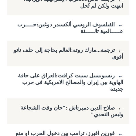
انتهت ولكن لم تُحل
←
الفيلسوف الروسي ألكسندر دوغين:حـــــرب
عــــــالمية ثالــــــثة
←
ترجمة...مارك روته:العالم بحاجة إلى حلف ناتو
أقوى
←
ريسبونسبل ستيت كرافت:العراق على حافة
الهاوية بين إيران والمصالح الامريكية في حرب
جديدة
←
صلاح الدين دميرتاش :"حان وقت الشجاعة
وليس التحدي"
←
فورين افيرز: ترامب بين دخول الحرب او منع