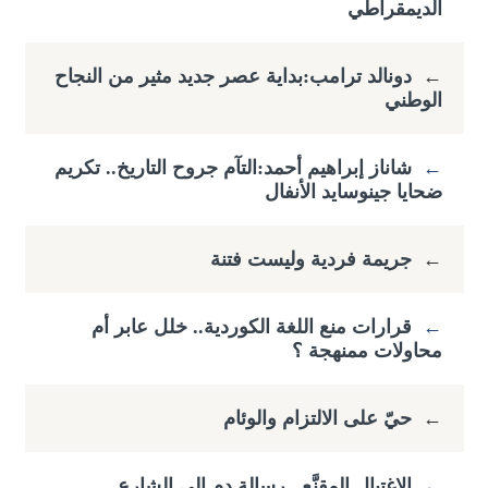
الديمقراطي
←
دونالد ترامب:بداية عصر جديد مثير من النجاح
الوطني
←
شاناز إبراهيم أحمد:التآم جروح التاريخ.. تكريم
ضحايا جينوسايد الأنفال
←
جريمة فردية وليست فتنة
←
قرارات منع اللغة الكوردية.. خلل عابر أم
محاولات ممنهجة ؟
←
حيّ على الالتزام والوئام
←
الاغتيال المقنَّع ..رسالة دم الى الشارع