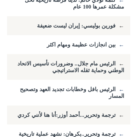
←
كلمة تولاي حاتم: لدينا فرصة تاريخية لحل
مشكلة عمرها 100 عام
←
فورين بوليسي: إيران ليست ضعيفة
←
بين انجازات عظيمة ومهام اكثر
←
الرئيس مام جلال.. وضرورات تأسيس الاتحاد
الوطني وحماية ثقله الاستراتيجي
←
الرئيس بافل وخطابات تجديد العهد وتصحيح
المسار
←
ترجمة وتحرير...أحمد أوزر:أنا هنا لأنني كردي
←
ترجمة وتحرير..بكرهان: نشهد عملية تاريخية