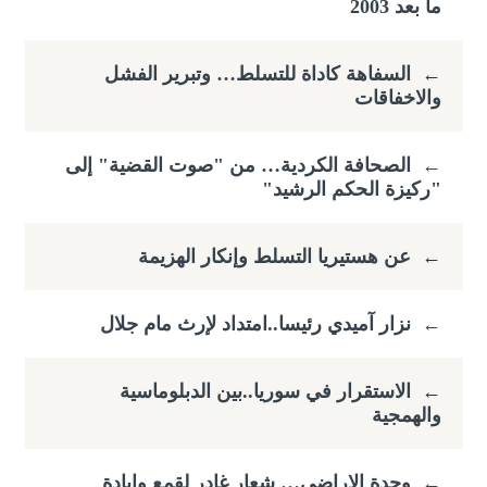
ما بعد 2003
←
السفاهة كاداة للتسلط… وتبرير الفشل
والاخفاقات
←
الصحافة الكردية… من "صوت القضية" إلى
"ركيزة الحكم الرشيد"
←
عن هستيريا التسلط وإنكار الهزيمة
←
نزار آميدي رئيسا..امتداد لإرث مام جلال
←
الاستقرار في سوريا..بين الدبلوماسية
والهمجية
←
وحدة الاراضي… شعار غادر لقمع وابادة