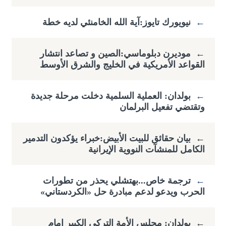
←
نيويورك تايوز:آية الله الخامنئي لديه خطة
←
موديرن دبلوماسي:الصين و تصاعد انتشار
القواعد الأمريكية في الخليج والشرق الأوسط
←
بولدان: العملية السلمية دخلت مرحلة جديدة
وتقتضي ​تفعيل البرلمان
←
بيان حقائق للبيت الأبيض:خبراء يؤكدون التدمير
الكامل للمنشآت النووية الإيرانية
←
ترجمة خاص...بهتشلي يحذر من تطورات
الحرب ويدعو لدعم مبادرة حل «الكردستاني»
←
بولدان: مجلس الأمة التركي الكبير امام